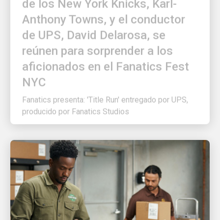
Anthony Towns, y el conductor
de UPS, David Delarosa, se
reúnen para sorprender a los
aficionados en el Fanatics Fest
NYC
Fanatics presenta: 'Title Run' entregado por UPS,
producido por Fanatics Studios