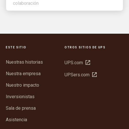
ESTE SITIO
OTROS SITIOS DE UPS
Nuestras historias
Abrir
UPS.com
en
Nuestra empresa
Abrir
UPSers.com
una
en
ventana
Nuestro impacto
una
nueva
ventana
Inversionistas
nueva
Sala de prensa
Asistencia