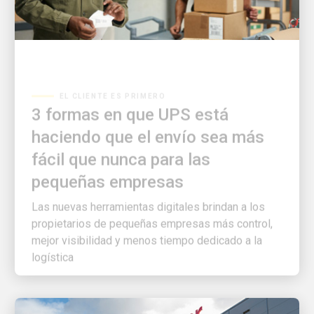
EL CLIENTE ES PRIMERO
3 formas en que UPS está
haciendo que el envío sea más
fácil que nunca para las
pequeñas empresas
Las nuevas herramientas digitales brindan a los
propietarios de pequeñas empresas más control,
mejor visibilidad y menos tiempo dedicado a la
logística