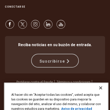
CONECTARSE
Reciba noticias en su buzón de entrada.
Suscribirse
Protéjase contra el fraude
Términos y condiciones
Términos de uso del sitio web
Aviso de privacidad
Configuración de cookies
Al hacer clic en “Aceptar todas las cookies”, usted acepta que
las cookies se guarden en su dispositivo para mejorar la
Copyright ©1994 - 2026 United Parcel Service of America, Inc. Todos
navegación del sitio, analizar el uso del mismo, y colaborar con
los derechos reservados. ¿Ya no quiere recibir actualizaciones por
nuestros estudios para marketing.
Aviso de privacidad