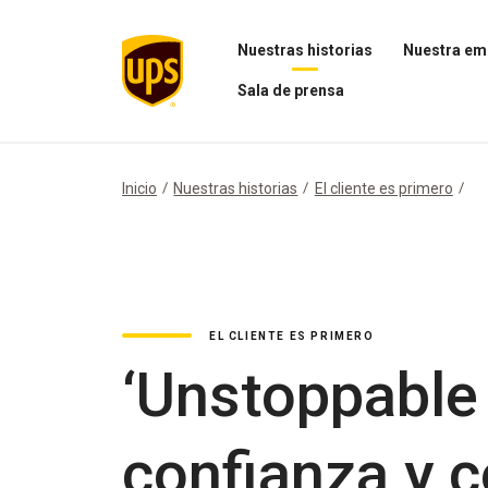
Nuestras historias
Nuestra em
Abrir
Abrir
Sala de prensa
el
el
menú
menú
Abrir
Nuestras
Nuestra
el
historias
empresa
menú
Sala
Inicio
Nuestras historias
El cliente es primero
de
prensa
EL CLIENTE ES PRIMERO
‘Unstoppable
confianza y c