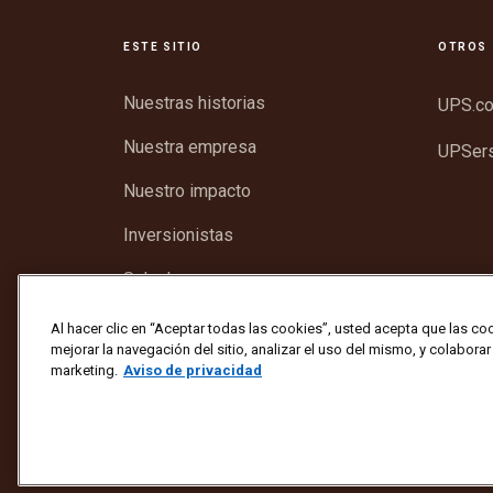
ESTE SITIO
OTROS 
Nuestras historias
UPS.c
Nuestra empresa
UPSer
Nuestro impacto
Inversionistas
Sala de prensa
Asistencia
Al hacer clic en “Aceptar todas las cookies”, usted acepta que las co
mejorar la navegación del sitio, analizar el uso del mismo, y colabora
marketing.
Aviso de privacidad
Protéjase contra el fraude
Términos y condiciones
Copyright ©1994 - 2026 United Parcel Service of America, 
Para actualizar todas las demás preferencias de correo el