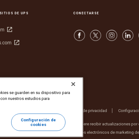
SITIOS DE UPS
CONECTARSE
Abrir
om
en
Abrir
s.com
una
en
ventana
una
nueva
ventana
nueva
okies se guarden en su dispositivo para
r con nuestros estudios para
Términos de uso del sitio web
Aviso de privacidad
Configurac
Configuración de
Inc. Todos los derechos reservados. ¿Ya no quiere recibir actualizaciones por
cookies
ectrónico o cancelar la suscripción a los correos electrónicos de marketing d