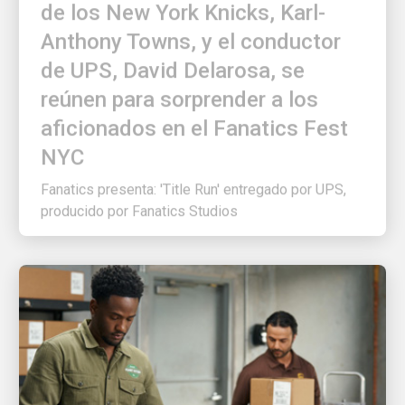
Anthony Towns, y el conductor
de UPS, David Delarosa, se
reúnen para sorprender a los
aficionados en el Fanatics Fest
NYC
Fanatics presenta: 'Title Run' entregado por UPS,
producido por Fanatics Studios