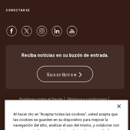
CONECTARSE
Reciba noticias en su buzón de entrada.
Suscribirse
Protéjase contra el fraude
Términos y condiciones
Términos de uso del sitio web
Aviso de privacidad
Configuración de cookies
Al hacer clic en “Aceptar todas las cookies”, usted acepta que
las cookies se guarden en su dispositivo para mejorar la
Copyright ©1994 - 2026 United Parcel Service of America, Inc. Todos
navegación del sitio, analizar el uso del mismo, y colaborar con
los derechos reservados. ¿Ya no quiere recibir actualizaciones por