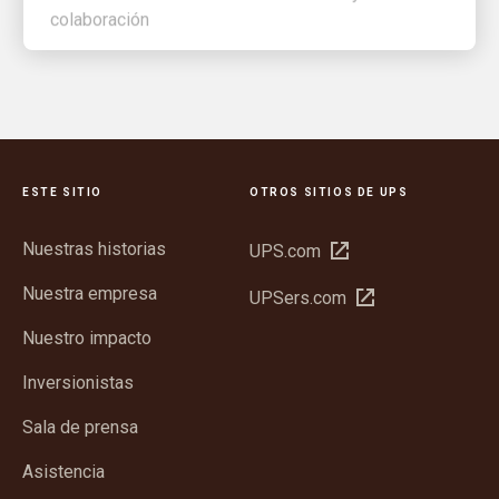
ESTE SITIO
OTROS SITIOS DE UPS
Nuestras historias
Abrir
UPS.com
en
Nuestra empresa
Abrir
UPSers.com
una
en
ventana
Nuestro impacto
una
nueva
ventana
Inversionistas
nueva
Sala de prensa
Asistencia