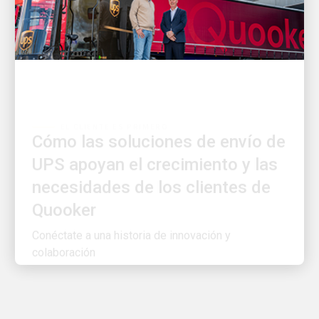
EL CLIENTE ES PRIMERO
Cómo las soluciones de envío de
UPS apoyan el crecimiento y las
necesidades de los clientes de
Quooker
Conéctate a una historia de innovación y
colaboración