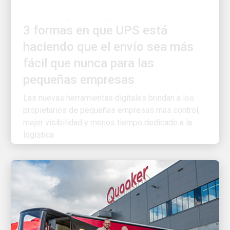
3 formas en que UPS está
haciendo que el envío sea más
fácil que nunca para las
pequeñas empresas
Las nuevas herramientas digitales brindan a los
propietarios de pequeñas empresas más control,
mejor visibilidad y menos tiempo dedicado a la
logística