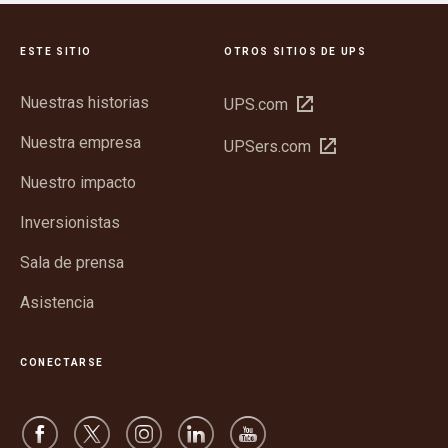
ESTE SITIO
OTROS SITIOS DE UPS
Nuestras historias
Abrir
UPS.com
en
Nuestra empresa
Abrir
UPSers.com
una
en
ventana
Nuestro impacto
una
nueva
ventana
Inversionistas
nueva
Sala de prensa
Asistencia
CONECTARSE