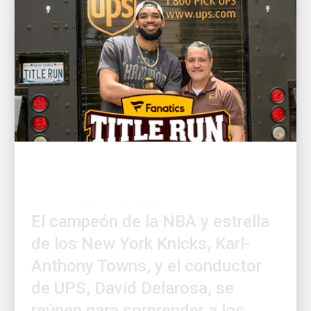
EL CLIENTE ES PRIMERO
El campeón de la NBA y estrella
de los New York Knicks, Karl-
Anthony Towns, y el conductor
de UPS, David Delarosa, se
reúnen para sorprender a los
aficionados en el Fanatics Fest