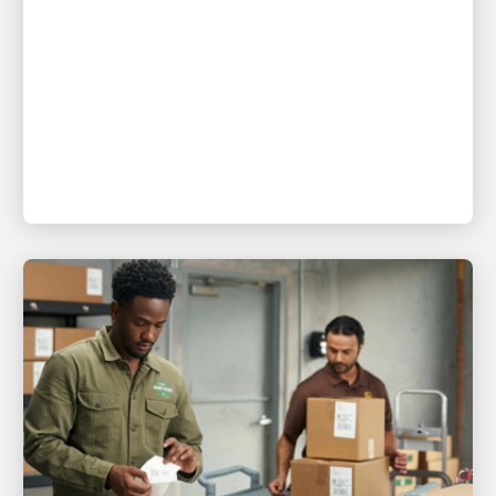
reúnen para sorprender a los
aficionados en el Fanatics Fest
NYC
Fanatics presenta: 'Title Run' entregado por UPS,
producido por Fanatics Studios