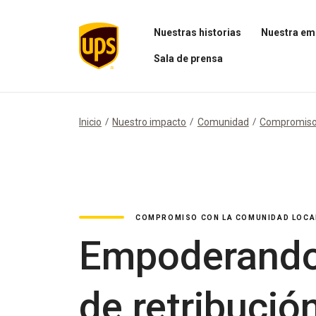
Nuestras historias
Nuestra em
Abrir
Abrir
Sala de prensa
el
el
menú
menú
Abrir
Nuestras
Nuestra
el
historias
empresa
menú
Sala
Inicio
Nuestro impacto
Comunidad
Compromiso 
de
prensa
COMPROMISO CON LA COMUNIDAD LOCA
Empoderando 
de retribuci