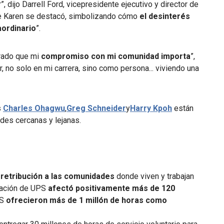
, dijo Darrell Ford, vicepresidente ejecutivo y director de
e Karen se destacó, simbolizando cómo
el desinterés
ordinario
”.
rado que mi
compromiso con mi comunidad importa
”,
, no solo en mi carrera, sino como persona... viviendo una
s
Charles Ohagwu
,
Greg Schneider
y
Harry Kpoh
están
des cercanas y lejanas.
y retribución a las comunidades
donde viven y trabajan
dación de UPS
afectó positivamente más de 120
PS
ofrecieron más de 1 millón de horas como