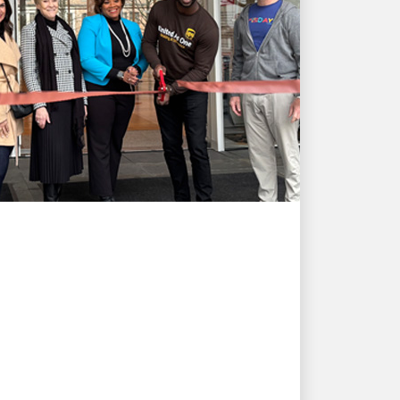
COMPROMISO CON LA COMUNIDAD
LOCAL
UPS y el Museo Alto
renuevan la asociación de
los segundos domingos
Vea cómo hacemos que el arte sea
accesible para todos