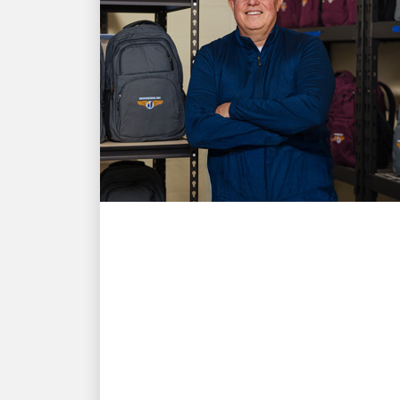
COMPROMISO CON LA COMUNIDAD
LOCAL
Impulsamos la esperanza:
La misión de un
empleado de UPS de
brindar comodidad y
atención