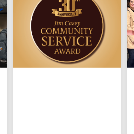
COMPROMISO CON LA COMUNIDAD
LOCAL
Tres poderosas lecciones
de 30 años del Premio
Jim Casey al Servicio
Comunitario