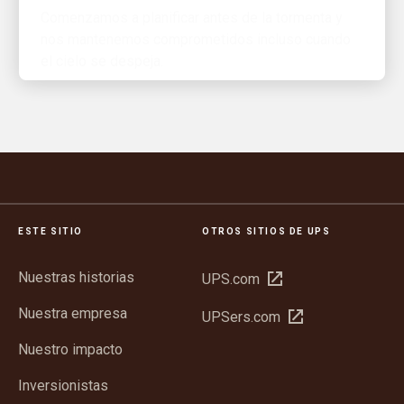
nos mantenemos comprometidos incluso cuando
el cielo se despeja.
ESTE SITIO
OTROS SITIOS DE UPS
Nuestras historias
Abrir
UPS.com
en
Nuestra empresa
Abrir
UPSers.com
una
en
ventana
Nuestro impacto
una
nueva
ventana
Inversionistas
nueva