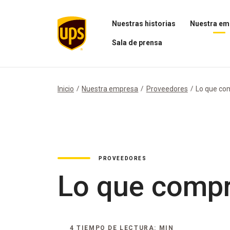
Nuestras historias
Nuestra em
Abrir
Abrir
Sala de prensa
el
el
menú
menú
Abrir
Nuestras
Nuestra
el
historias
empresa
menú
Sala
Inicio
Nuestra empresa
Proveedores
Lo que c
de
prensa
PROVEEDORES
Lo que comp
4 TIEMPO DE LECTURA: MIN