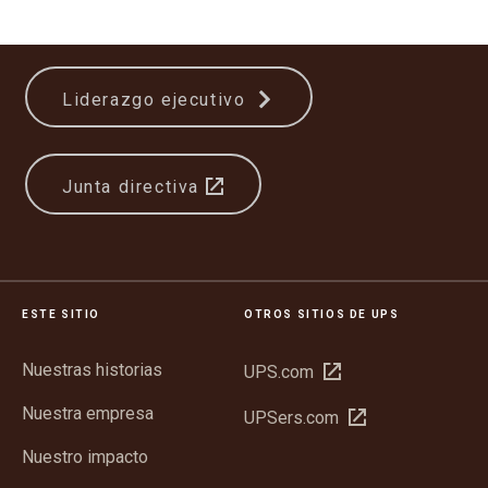
Liderazgo ejecutivo
Junta directiva
ESTE SITIO
OTROS SITIOS DE UPS
Nuestras historias
Abrir
UPS.com
en
Nuestra empresa
Abrir
UPSers.com
una
en
ventana
Nuestro impacto
una
nueva