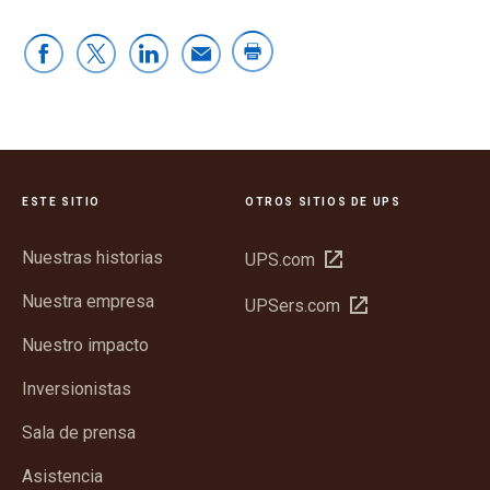
ESTE SITIO
OTROS SITIOS DE UPS
Nuestras historias
Abrir
UPS.com
en
Nuestra empresa
Abrir
UPSers.com
una
en
ventana
Nuestro impacto
una
nueva
ventana
Inversionistas
nueva
Sala de prensa
Asistencia