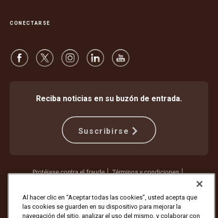
CONECTARSE
Reciba noticias en su buzón de entrada.
Suscribirse
Protéjase contra el fraude
Términos y condiciones
Términos de uso del sitio web
Aviso de privacidad
Configuración de cookies
Al hacer clic en “Aceptar todas las cookies”, usted acepta que
las cookies se guarden en su dispositivo para mejorar la
Copyright ©1994 - 2026 United Parcel Service of America, Inc. Todos
navegación del sitio, analizar el uso del mismo, y colaborar con