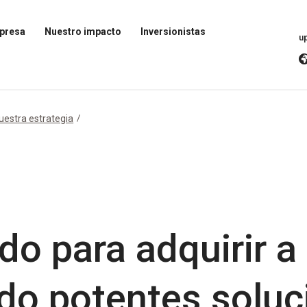
presa
Nuestro impacto
Inversionistas
u
Abrir
Abrir
el
Menú
menú
de
de
inversores
Impacto
uestra estrategia
o para adquirir a 
do potentes soluc