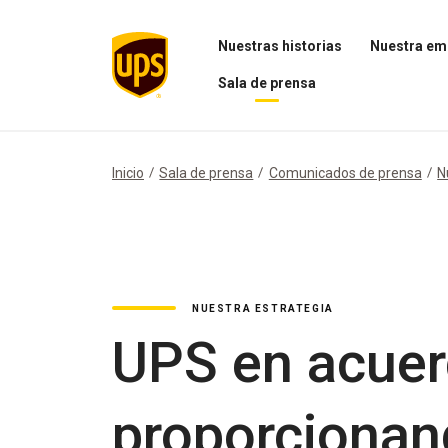
Nuestras historias
Nuestra em
Abrir
Abrir
Sala de prensa
el
el
menú
menú
Abrir
Nuestras
Nuestra
el
historias
empresa
menú
Sala
Inicio
Sala de prensa
Comunicados de prensa
N
de
prensa
NUESTRA ESTRATEGIA
UPS en acuerd
proporcionan