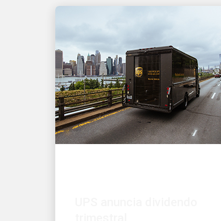
FINANZAS
UPS anuncia dividendo
trimestral
UPS anunció hoy su dividendo