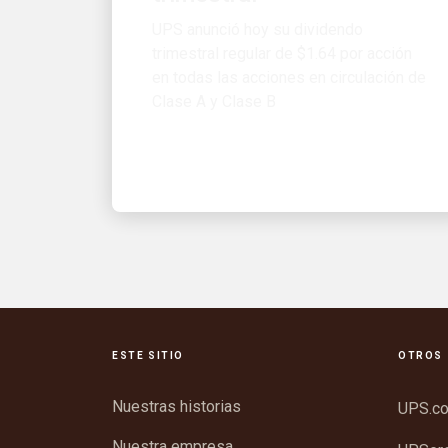
trimestral regular de $1.64 por acción
en todas las acciones en circulación de
Clase A y Clase B
ESTE SITIO
OTROS 
Nuestras historias
UPS.c
Nuestra empresa