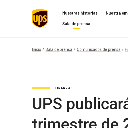
Nuestras historias
Nuestra em
Abrir
Abrir
Sala de prensa
el
el
menú
menú
Abrir
Nuestras
Nuestra
el
historias
empresa
menú
Sala
Inicio
Sala de prensa
Comunicados de prensa
F
de
prensa
FINANZAS
UPS publicará
trimestre de 