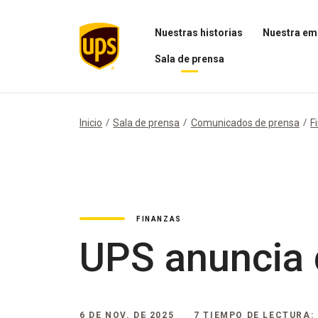
Nuestras historias
Nuestra em
Abrir
Abrir
Sala de prensa
el
el
menú
menú
Abrir
Nuestras
Nuestra
el
historias
empresa
menú
Sala
Inicio
Sala de prensa
Comunicados de prensa
F
de
prensa
FINANZAS
UPS anuncia 
6 DE NOV. DE 2025
7 TIEMPO DE LECTURA: