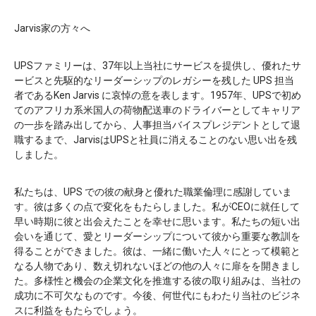
Jarvis家の方々へ
UPSファミリーは、37年以上当社にサービスを提供し、優れたサ
ービスと先駆的なリーダーシップのレガシーを残した UPS 担当
者であるKen Jarvis に哀悼の意を表します。1957年、UPSで初め
てのアフリカ系米国人の荷物配送車のドライバーとしてキャリア
の一歩を踏み出してから、人事担当バイスプレジデントとして退
職するまで、JarvisはUPSと社員に消えることのない思い出を残
しました。
私たちは、UPS での彼の献身と優れた職業倫理に感謝していま
す。彼は多くの点で変化をもたらしました。私がCEOに就任して
早い時期に彼と出会えたことを幸せに思います。私たちの短い出
会いを通じて、愛とリーダーシップについて彼から重要な教訓を
得ることができました。彼は、一緒に働いた人々にとって模範と
なる人物であり、数え切れないほどの他の人々に扉をを開きまし
た。多様性と機会の企業文化を推進する彼の取り組みは、当社の
成功に不可欠なものです。今後、何世代にもわたり当社のビジネ
スに利益をもたらでしょう。