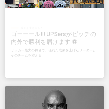
成長を支える人々
ゴーーール!!! UPSersがピッチの
内外で勝利を届けます ⚽
サッカー最大の舞台で、優れた成果を上げたリーダーと
そのチームを称える