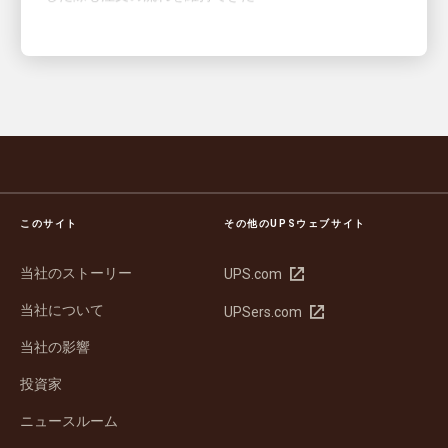
このサイト
その他のUPSウェブサイト
当社のストーリー
新
UPS.com
し
当社について
新
UPSers.com
い
し
ウ
当社の影響
い
ィ
ウ
ン
投資家
ィ
ド
ン
ウ
ニュースルーム
ド
で