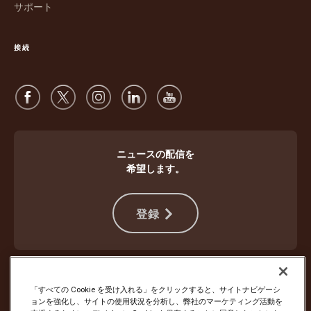
サポート
ウ
開
で
く
開
接続
く
ニュースの配信を
希望します。
登録
違法行為から身を守る
ご利用規約
ウェブサイト使用条件
プライバシー通知
Cookie設定
「すべての Cookie を受け入れる」をクリックすると、サイトナビゲーシ
ョンを強化し、サイトの使用状況を分析し、弊社のマーケティング活動を