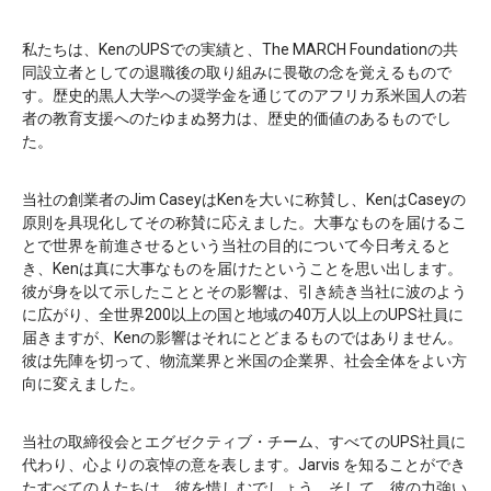
私たちは、KenのUPSでの実績と、The MARCH Foundationの共
同設立者としての退職後の取り組みに畏敬の念を覚えるもので
す。歴史的黒人大学への奨学金を通じてのアフリカ系米国人の若
者の教育支援へのたゆまぬ努力は、歴史的価値のあるものでし
た。
当社の創業者のJim CaseyはKenを大いに称賛し、KenはCaseyの
原則を具現化してその称賛に応えました。大事なものを届けるこ
とで世界を前進させるという当社の目的について今日考えると
き、Kenは真に大事なものを届けたということを思い出します。
彼が身を以て示したこととその影響は、引き続き当社に波のよう
に広がり、全世界200以上の国と地域の40万人以上のUPS社員に
届きますが、Kenの影響はそれにとどまるものではありません。
彼は先陣を切って、物流業界と米国の企業界、社会全体をよい方
向に変えました。
当社の取締役会とエグゼクティブ・チーム、すべてのUPS社員に
代わり、心よりの哀悼の意を表します。Jarvis を知ることができ
たすべての人たちは、彼を惜しむでしょう。そして、彼の力強い