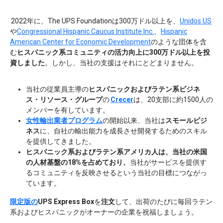
2022年に、The UPS Foundationは300万ドル以上を、
Unidos US
や
Congressional Hispanic Caucus Institute Inc.
、
Hispanic
American Center for Economic Development
のような団体を含
む
ヒスパニック系コミュニティの活力向上に300万ドル以上を投
資しました
。しかし、当社の支援はそれにとどまりません。
当社の従業員主導の
ヒスパニックおよびラテン系ビジネ
ス・リソース・グループ
の
Crecer
は、20支部に約1500人の
メンバーを有しています。
女性輸出業者プログラム
の開始以来、当社は
スモールビジ
ネス
に、自社の輸出能力を成長させ開発するためのスキル
を提供してきました。
ヒスパニック系およびラテン系アメリカ人は、当社の米国
の人材基盤の18%を占めており、
当社がサービスを提供す
るコミュニティを反映させるという当社の目標につながっ
ています。
限定版の
UPS Express Box
を
注文
して、出荷のたびに毎回ラテン
系およびヒスパニックがオーナーの企業を祝福しましょう。