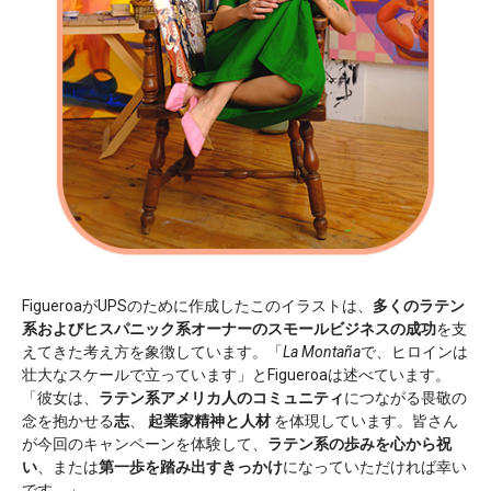
FigueroaがUPSのために作成したこのイラストは、
多くのラテン
系およびヒスパニック系オーナーのスモールビジネスの成功
を支
えてきた考え方を象徴しています。「
La Montaña
で、ヒロインは
壮大なスケールで立っています」とFigueroaは述べています。
「彼女は、
ラテン系アメリカ人のコミュニティ
につながる畏敬の
念を抱かせる
志
、
起業家精神と人材
を体現しています。皆さん
が今回のキャンペーンを体験して、
ラテン系の歩みを心から祝
い
、または
第一歩を踏み出すきっかけ
になっていただければ幸い
です。」