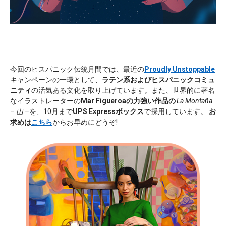
今回のヒスパニック伝統月間では、最近の
Proudly Unstoppable
キャンペーンの一環として、
ラテン系およびヒスパニックコミュ
ニティ
の活気ある文化を取り上げています。また、世界的に著名
なイラストレーターの
Mar Figueroaの力強い
作品の
La Montaña
– 山 –
を、10月まで
UPS Expressボックス
で採用しています。
お
求めは
こちら
からお早めにどうぞ!