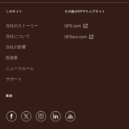
このサイト
その他のUPSウェブサイト
当社のストーリー
新
UPS.com
し
当社について
新
UPSers.com
い
し
ウ
当社の影響
い
ィ
ウ
ン
投資家
ィ
ド
ン
ウ
ニュースルーム
ド
で
サポート
ウ
開
で
く
開
接続
く