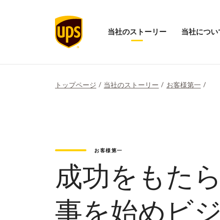
当社のストーリー
当社につい
当
「当
社
社
の
に
ス
つ
ト
い
トップページ
当社のストーリー
お客様第一
ー
て」
リ
メ
ー
ニ
の
ュ
メ
ー
ニ
を
ュ
開
お客様第一
ー
く
を
成功をもたら
開
く
事を始めビ