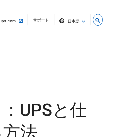
リ
サポート
同
ups.com
日本語
ン
じ
ク
ウ
を
ィ
新
ン
し
ド
い
ウ
ウ
で
ィ
開
ン
く
ド
ウ
で
開
く
：UPSと仕
る方法