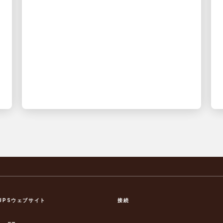
視性を得られ、物流に費やす時間を減らせま
す
UPSウェブサイト
接続