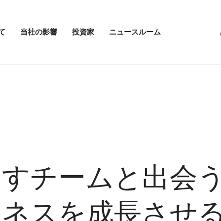
て
当社の影響
投資家
ニュースルーム
「当
投
ニ
社
資
ュ
の
家
ー
影
メ
ス
響」
ニ
ル
メ
ュ
ー
ニ
ー
ム
ュ
を
の
ー
開
メ
を
く
ニ
開
ュ
く
ー
を
開
すチームと出会う
く
ジネスを成長させ