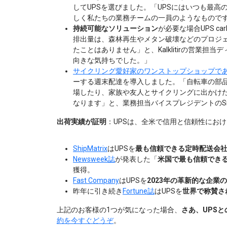
してUPSを選びました。「UPSにはいつも最高
しく私たちの業務チームの一員のようなもので
持続可能なソリューション
が必要な場合UPS car
排出量は、森林再生やメタン破壊などのプロジェ
たことはありません」と、Kalklitirの営業担当ディ
向きな気持ちでした。」
サイクリング愛好家のワンストップショップで
ーする週末配達を導入しました。「自転車の部
場したり、家族や友人とサイクリングに出かけ
なります」と、業務担当バイスプレジデントのSri 
出荷実績が証明
：UPSは、全米で信用と信頼性にお
ShipMatrix
はUPSを
最も信頼できる定時配送会
Newsweek誌
が発表した「
米国で最も信頼でき
獲得。
Fast Company
はUPSを
2023年の革新的な企業の
昨年に引き続き
Fortune誌
はUPSを
世界で称賛さ
上記のお客様の1つが気になった場合、
さあ、UPS
約を今すぐどうぞ
。