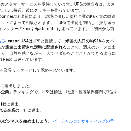
のカスタマーサービスを期待しています。UPSの担当者は、まさ
す。ほぼ毎週、彼にクッキーを作っています。」
bon neutral出荷により、環境に優しい塗料企業のKalklitirの輸送
クトによって相殺されます。「UPSで出荷を開始し、振り返っ
レクターのFanný Hjartardóttirは述べています。「初日から前
ある
Jenson USA
はUPSと提携して、
米国の人口の約92%
をカバ
品が
迅速に出荷され定時に配達される
ことで、週末のレースに出
たり、自然を感じながら一人でペダルをこぐことができるように
Reddiは述べています。
ける業界リーダーとして認められています。
社
に選出しました。
る企業
」ランキングで、UPSは輸送・物流・包装業界部門で1位を
1社
に選出。
れる企業
の一社に選出。
とのビジネスを始めましょう。
バーチャルコンサルティングの予