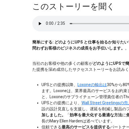
このストーリーを聞く
簡単にする:
どのようにUPS と仕事を始るか知りたい
問わずお客様のビジネスの成長をお手伝いします。
。
当社のお客様や他の多くの顧客が
どのようにUPSで
た提携を深め成功したサクセスストーリーをお読みく
UPSとの提携以降、
Loxoneの輸出は
30%から8
ます。Loxoneは、業界最高のサービスをお約
と、Loxoneのサプライチェーン管理責任者のThom
UPSとの提携により、
Wall Street Greeti
設の設計見直しを支援し、遅延を削減し製品の
加しました。
「
効率を最大化する最適な方法
に
長のMary Ellen Hardenは述べています。
信頼できる
最高のサービスを提供する
パートナ