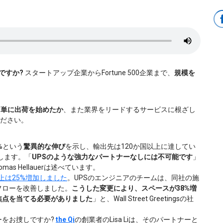
ですか?
スタートアップ企業からFortune 500企業まで、
規模を
簡単に出荷を始めたか
、また業界をリードするサービスに根ざし
ださい。
0%という
驚異的な伸び
を示し、輸出先は120か国以上に達してい
束します。「
UPSのような強力なパートナーなしには不可能です
」
as Hellauerは述べています。
ngsの売上は25%増加しました
。UPSのエンジニアのチームは、同社の施
フローを改善しました。
こうした変更により、スペースが38%増
焦点を当てる必要がありました
」と、Wall Street Greetingsの社
ーをお捜しですか?
the Qi
の創業者のLisa Liは、そのパートナーと