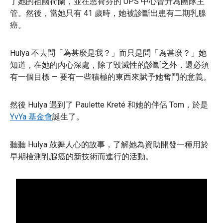
了她的祖國荷蘭，並在恩荷芬的 UPS 中心晉升為團隊主
管。然後，當她只有 41 歲時，她被診斷出患有二期乳腺
癌。
Hulya 不去問「為甚麼是我？」而只是問「為甚麼？」她
知道，在她的內心深處，除了毀滅性的診斷之外，還必須
有一個目標 — 要有一些積極的東西來賦予她奮鬥的意義。
然後 Hulya 遇到了 Paulette Kreté 和她的伴侶 Tom，於是
YvYa 基金會
誕生了。
聽聽 Hulya 鼓舞人心的故事，了解她為資助開發一種用於
早期檢測乳腺癌的新技術而進行的活動。