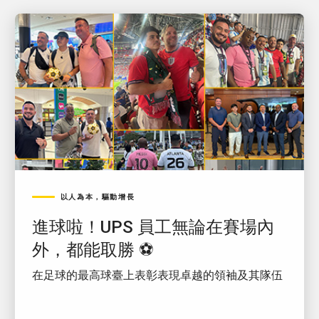
以人為本，驅動增長
進球啦！UPS 員工無論在賽場內
外，都能取勝 ⚽
在足球的最高球臺上表彰表現卓越的領袖及其隊伍