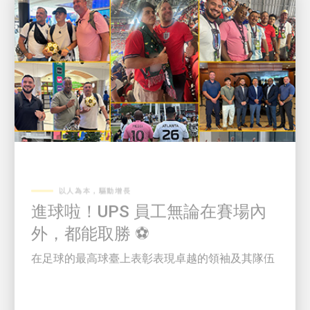
以人為本，驅動增長
進球啦！UPS 員工無論在賽場內
外，都能取勝 ⚽
在足球的最高球臺上表彰表現卓越的領袖及其隊伍