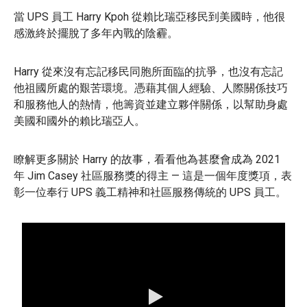
當 UPS 員工 Harry Kpoh 從賴比瑞亞移民到美國時，他很
感激終於擺脫了多年內戰的陰霾。
Harry 從來沒有忘記移民同胞所面臨的抗爭，也沒有忘記
他祖國所處的艱苦環境。憑藉其個人經驗、人際關係技巧
和服務他人的熱情，他籌資並建立夥伴關係，以幫助身處
美國和國外的賴比瑞亞人。
瞭解更多關於 Harry 的故事，看看他為甚麼會成為 2021
年 Jim Casey 社區服務獎的得主 — 這是一個年度獎項，表
彰一位奉行 UPS 義工精神和社區服務傳統的 UPS 員工。