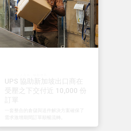
以人為本，驅動增長
UPS 協助新加坡出口商在
受壓之下交付近 10,000 份
訂單
一套整合的倉儲與送件解決方案確保了
需求激增期間訂單順暢流轉。