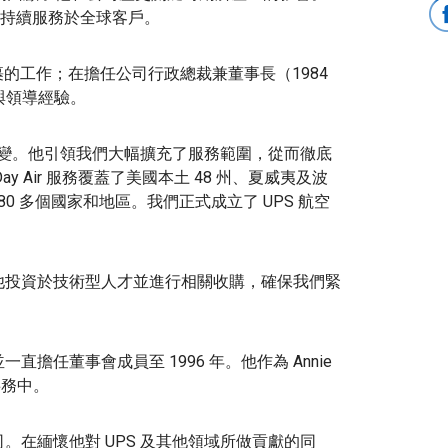
持續服務於全球客戶。
運送包裹的工作；在擔任公司行政總裁兼董事長（1984
運與領導經驗。
不斷演變。他引領我們大幅擴充了服務範圍，從而徹底
ay Air 服務覆蓋了美國本土 48 州、夏威夷及波
0 多個國家和地區。我們正式成立了 UPS 航空
此他投資於技術型人才並進行相關收購，確保我們緊
直擔任董事會成員至 1996 年。他作為 Annie
區事務中。
司。在緬懷他對 UPS 及其他領域所做貢獻的同