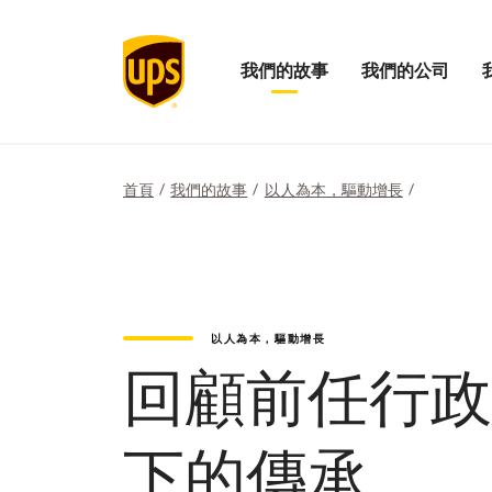
我們的故事
我們的公司
展
開
打
開
啟
開
「我
我
「
們
們
們
的
公
的
首頁
我們的故事
以人為本，驅動增長
故
司
影
事」
的
響
選
選
力
項
單
選
單
以人為本，驅動增長
回顧前任行政總裁
下的傳承