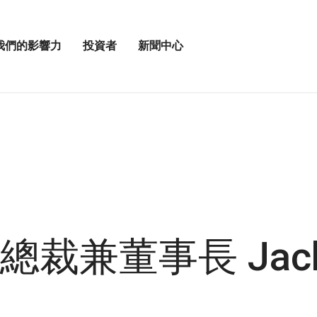
我們的影響力
投資者
新聞中心
開
展
啟
開
我
投
「新
資
聞
者
中
選
心」
單
選
」
項
兼董事長 Jack R