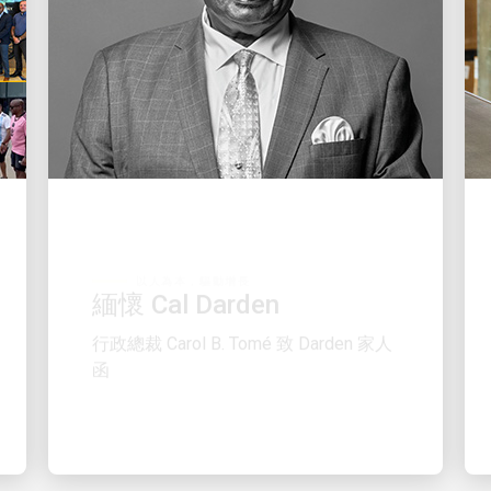
以人為本，驅動增長
緬懷 Cal Darden
行政總裁 Carol B. Tomé 致 Darden 家人
函