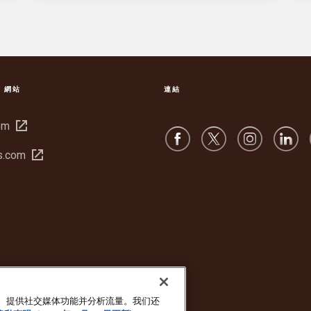
S 網站
連結
在
om
新
在
s.com
視
新
窗
視
中
窗
開
中
啟
開
啟
广告、提供社交媒体功能并分析流量。我们还
私隱聲明
Cookie 設定