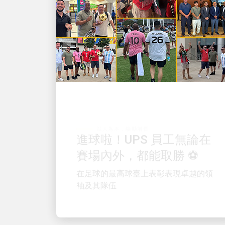
以人為本，驅動增長
進球啦！UPS 員工無論在
賽場內外，都能取勝 ⚽
在足球的最高球臺上表彰表現卓越的領
袖及其隊伍