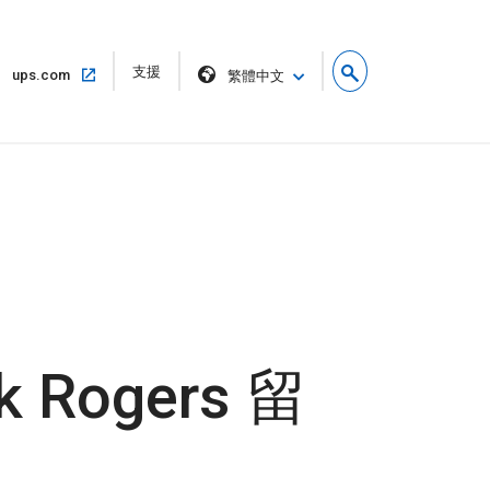
在
支援
在
ups.com
繁體中文
新
同
視
一
窗
個
中
視
開
窗
啟
中
開
啟
ogers 留