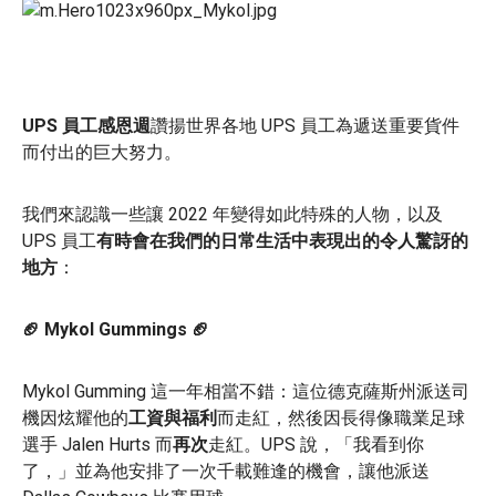
UPS 員工感恩週
讚揚世界各地 UPS 員工為遞送重要貨件
而付出的巨大努力。
我們來認識一些讓 2022 年變得如此特殊的人物，以及
UPS 員工
有時會在我們的日常生活中表現出的令人驚訝的
地方
：
🏈 Mykol Gummings 🏈
Mykol Gumming 這一年相當不錯：這位德克薩斯州派送司
機因炫耀他的
工資與福利
而走紅，然後因長得像職業足球
選手 Jalen Hurts 而
再次
走紅。UPS 說，「我看到你
了，」並為他安排了一次千載難逢的機會，讓他派送