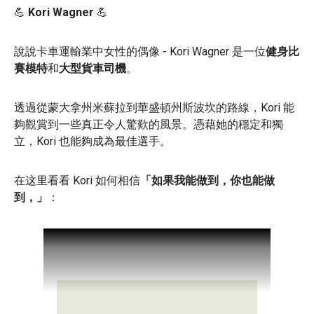
💪
Kori Wagner
💪
說說卡車運輸業中女性的偶像 - Kori Wagner 是一位
健身比
賽模特
和
大型貨車司機
。
透過從蒙大拿州米蘇拉到華盛頓州斯波坎的路線，Kori 能
夠觀賞到一些真正令人驚歎的風景。憑藉她的穩定和獨
立，Kori 也能夠成為最佳選手。
在这里看看 Kori 如何相信
「如果我能做到，你也能做
到，」
：