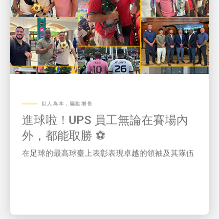
以人為本，驅動增長
進球啦！UPS 員工無論在賽場內
外，都能取勝 ⚽
在足球的最高球臺上表彰表現卓越的領袖及其隊伍