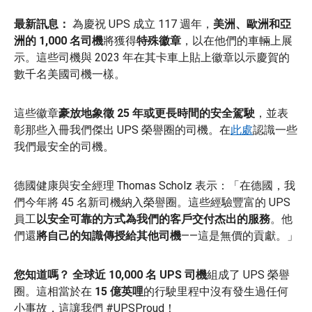
最新訊息：
為慶祝 UPS 成立 117 週年，
美洲、歐洲和亞
洲的 1,000 名司機
將獲得
特殊徽章
，以在他們的車輛上展
示。這些司機與 2023 年在其卡車上貼上徽章以示慶賀的
數千名美國司機一樣。
這些徽章
豪放地象徵 25 年或更長時間的安全駕駛
，並表
彰那些入冊我們傑出 UPS 榮譽圈的司機。在
此處
認識一些
我們最安全的司機。
德國健康與安全經理 Thomas Scholz 表示：「在德國，我
們今年將 45 名新司機納入榮譽圈。這些經驗豐富的 UPS
員工
以安全可靠的方式為我們的客戶交付杰出的服務
。他
們還
將自己的知識傳授給其他司機
——這是無價的貢獻。」
您知道嗎？
全球近 10,000 名 UPS 司機
組成了 UPS 榮譽
圈。這相當於在
15 億英哩
的行駛里程中沒有發生過任何
小事故，這讓我們 #UPSProud！