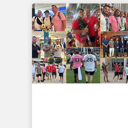
以人為本，驅動增長
進球啦！UPS 員工無論在
賽場內外，都能取勝 ⚽
在足球的最高球臺上表彰表現卓越的領