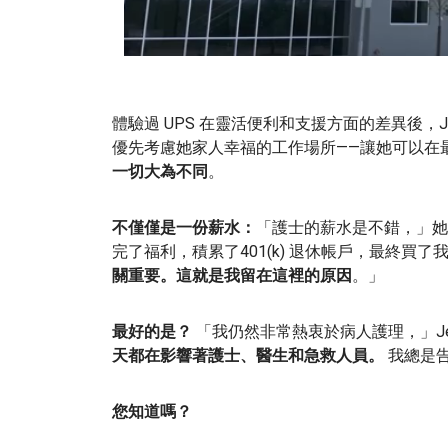
體驗過 UPS 在靈活便利和支援方面的差異後，Jen
優先考慮她家人幸福的工作場所——讓她可以在
一切大為不同
。
不僅僅是一份薪水：
「護士的薪水是不錯，」她
完了福利，積累了401(k) 退休帳戶，最終買
關重要。這就是我留在這裡的原因
。」
最好的是？
「我仍然非常熱衷於病人護理，」Jenn
天都在影響著護士、
醫生和急救人員。
我總是告
您知道嗎？