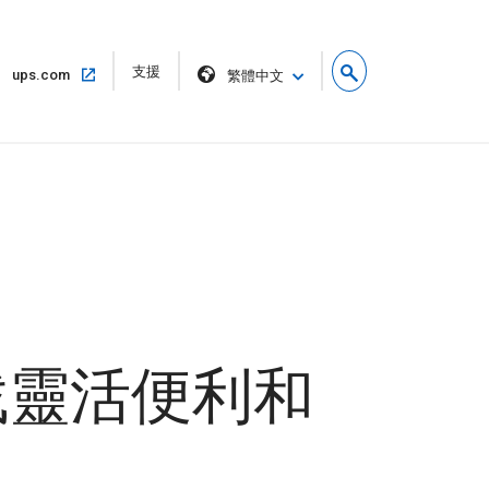
在
支援
在
ups.com
繁體中文
新
同
視
一
窗
個
中
視
開
窗
啟
中
開
啟
找靈活便利和