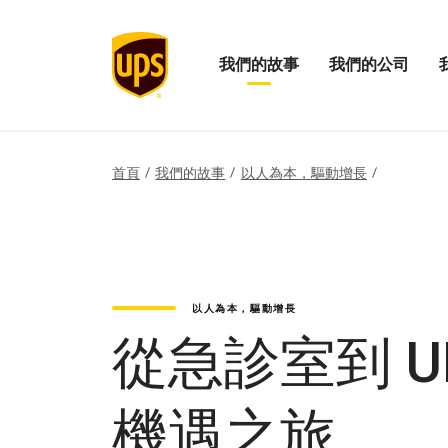
我們的故事
我們的公司
展
開
打
開
啟
開
「我
我
「
們
們
們
的
公
的
首頁
我們的故事
以人為本，驅動增長
故
司
影
事」
的
響
選
選
力
項
單
選
單
以人為本，驅動增長
從急診室到 
機遇之旅