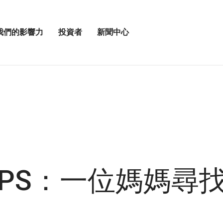
我們的影響力
投資者
新聞中心
開
展
啟
開
我
投
「新
資
聞
者
中
選
心」
單
選
」
項
UPS：一位媽媽尋