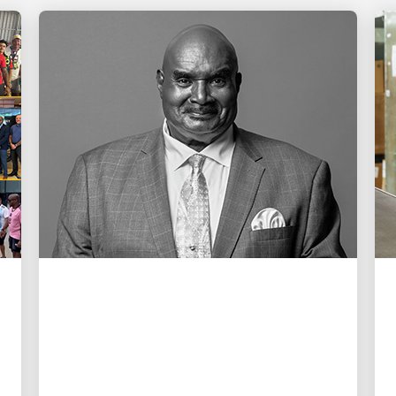
以人為本，驅動增長
緬懷 Cal Darden
行政總裁 Carol B. Tomé 致 Darden 家人
函