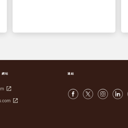
S 網站
連結
在
om
新
在
s.com
視
新
窗
視
中
窗
開
中