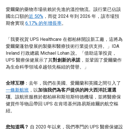
愛爾蘭的藥物市場依賴於先進的溫控物流。該行業已佔該
國出口額的
近 50%
，而從 2024 年到 2026 年，該市場預
期會實現
6.17% 的年增長率
。
「我要祝賀 UPS Healthcare 在都柏林開設新工廠，這將為
愛爾蘭蓬勃發展的製藥和醫療技術行業提供支持。」IDA
Ireland 行政總裁 Michael Lohan 說。「借助這筆投資，
UPS 醫療保健展示了其
對創新的承諾
，並鞏固了愛爾蘭作
為生命科學領域卓越領先樞紐的聲譽。」
全球互聯
：去年，我們在美國、愛爾蘭和英國之間引入了
一條新航班
，以
加強我們為客戶提供的跨大西洋託運選
項
。該航班服務於都柏林和斯坦斯特德機場，並將醫療保
健貨件等物品帶回 UPS 在肯塔基州路易斯維爾的航空樞
紐。
您知道嗎？
自 2020 年以來，我們專門的 UPS 醫療保健設