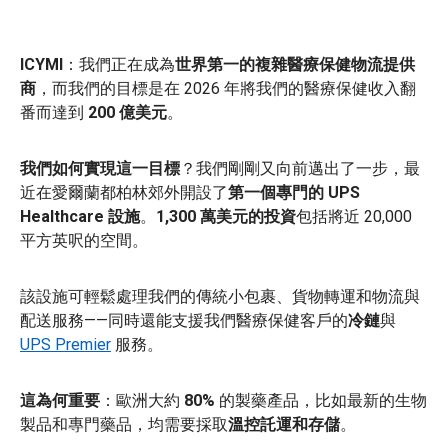
ICYMI
：我們正在成為
世界第一的複雜醫療保健物流提供
商
，而我們的目標是在 2026 年將我們的醫療保健收入翻
番而達到
200 億美元
。
我們如何實現這一目標
？我們剛剛又向前邁出了一步，最
近在愛爾蘭都柏林郊外開設了
第一個專門的 UPS
Healthcare 設施
。
1,300 萬美元的投資
包括將近 20,000
平方英呎的空間。
該設施可輕鬆處理我們的傳統小包裹、貨物轉運和物流與
配送服務——同時還能支援我們醫療保健客戶的
冷鏈
與
UPS Premier
服務。
這為何重要
：歐洲大約
80%
的製藥產品，比如最新的生物
製品和專門藥品，均需要採取
溫控託運和存儲
。