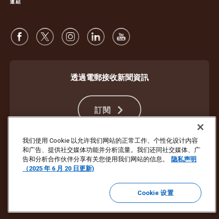
連結
透過電郵接收新聞資訊
訂閱
我们使用 Cookie 以允许我们网站的正常工作、个性化设计内容
和广告、提供社交媒体功能并分析流量。我们还同社交媒体、广
防止詐騙
服務條款及細則
網站使用條款
私隱聲明
Cookie 設定
告和分析合作伙伴分享有关您使用我们网站的信息。
隐私声明
（2025 年 6 月 20 日更新)
版權所有 ©1994- 2026 United Parcel Service of America, Inc. 保留所有
權利。不想再收到電郵更新？
在此處退訂
Cookie 设置
若要更新 UPS 所有其他電子郵件喜好設定或退訂 UPS 行銷電子郵件，
請按此處。