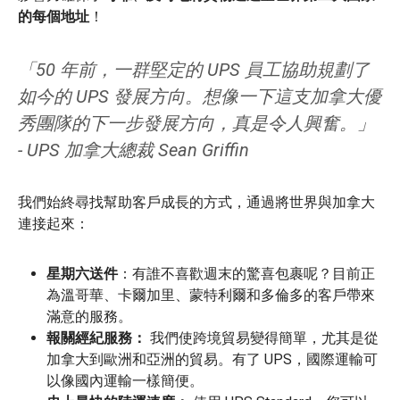
的
每個地址
！
「50 年前，一群堅定的 UPS 員工協助規劃了
如今的 UPS 發展方向。想像一下這支加拿大優
秀團隊的下一步發展方向，真是令人興奮。」
- UPS 加拿大總裁 Sean Griffin
我們始終尋找幫助客戶成長的方式，通過將世界與加拿大
連接起來：
星期六送件
：有誰不喜歡週末的驚喜包裹呢？目前正
為溫哥華、卡爾加里、蒙特利爾和多倫多的客戶帶來
滿意的服務。
報關經紀服務：
我們使跨境貿易變得簡單，尤其是從
加拿大到歐洲和亞洲的貿易。有了 UPS，國際運輸可
以像國內運輸一樣簡便。