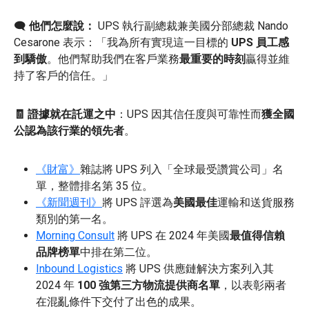
🗨️
他們怎麼說：
UPS 執行副總裁兼美國分部總裁 Nando
Cesarone 表示：「我為所有實現這一目標的
UPS 員工感
到驕傲
。他們幫助我們在客戶業務
最重要的時刻
贏得並維
持了客戶的信任。」
🧾 證據就在託運之中
：UPS 因其信任度與可靠性而
獲全國
公認為該行業的領先者
。
《財富》
雜誌將 UPS 列入「全球最受讚賞公司」名
單，整體排名第 35 位。
《新聞週刊》
將 UPS 評選為
美國最佳
運輸和送貨服務
類別的第一名。
Morning Consult
將 UPS 在 2024 年美國
最值得信賴
品牌榜單
中排在第二位。
Inbound Logistics
將 UPS 供應鏈解決方案列入其
2024 年
100 強第三方物流提供商名單
，以表彰兩者
在混亂條件下交付了出色的成果。