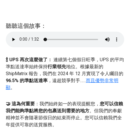
聽聽這個故事：
🍾 UPS 再次這麼做了：
連續第七個假日旺季，UPS 的平均
準點送達率始終保持
行業領先
地位。根據最新的
ShipMatrix 報告，我們在 2024 年 12 月實現了令人矚目的
96.5% 的準點送達率
，遠超競爭對手……
而且優勢非常明
顯
。
🤝 這為何重要
：我們始終如一的表現提醒您，
您可以信賴
我們能夠準點將您的包裹送到需要的地方
。但我們的奉獻
精神並不會隨著節假日的結束而停止。您可以信賴我們全
年提供可靠的送貨服務。