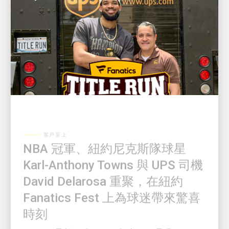
客戶至上
NBA 冠軍、紐約尼克斯隊球星
Karl-Anthony Towns 與 UPS 司機
David Delarosa 重聚，在紐約
Fanatics Fest 上為球迷帶來驚喜
時刻
Fanatics 呈獻：《Title Run》由 UPS 呈現，