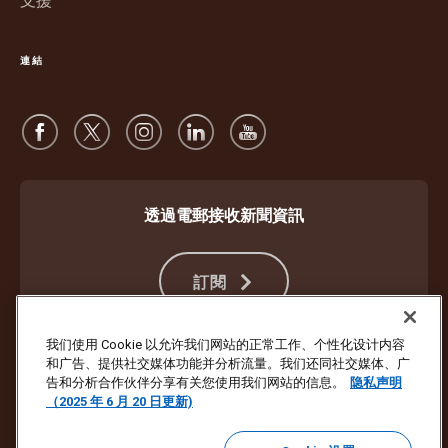
支援
連結
透過電郵接收新聞資訊
訂閱
我们使用 Cookie 以允许我们网站的正常工作、个性化设计内容
和广告、提供社交媒体功能并分析流量。我们还同社交媒体、广
防止詐騙
服務條款及細則
網站使用條款
私隱聲明
Cookie 設定
告和分析合作伙伴分享有关您使用我们网站的信息。
隐私声明
（2025 年 6 月 20 日更新)
版權所有 ©1994- 2026 United Parcel Service of America, Inc. 保留所有
權利。不想再收到電郵更新？
在此處退訂