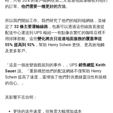
時，只有 55% 的客戶能夠在第二天透過地面運輸收到他們
的訂單。
他們需要一種更好的方法
。
所以我們開始工作。我們研究了他們的端到端網絡，並確
定了
32 條主要運輸線路
，包裹可以透過這些線路直接從
配送中心運送到 UPS 樞紐——有點像在繁忙的咖啡店裡不
用排隊那般。這些
變化將次日送達地面服務的覆蓋率從
55% 提高到 92%
，幫助 Henry Schein 更快、更高效地觸
及更多客戶。
「這是一個改變遊戲規則的事件，」UPS
銷售總監 Keith
Sauer
說。「重新構想他們的配送網絡不僅幫助 Henry
Schein 提高了速度，還增強了他們對供應鏈靈活性和規模
的信心。」
其影響不言自明：
更快的送件速度，但無需大幅增加成本