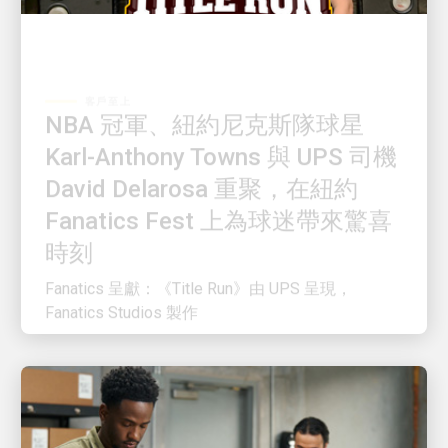
客戶至上
NBA 冠軍、紐約尼克斯隊球星
Karl-Anthony Towns 與 UPS 司機
David Delarosa 重聚，在紐約
Fanatics Fest 上為球迷帶來驚喜
時刻
Fanatics 呈獻：《Title Run》由 UPS 呈現，
Fanatics Studios 製作