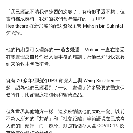
「我已經記不清我們練習的次數了，有時似乎還不夠，但
當時機成熟時，我知道我們會準備好的，」UPS
Healthcare 在新加坡的配送資深主管 Muhsin bin Sukintal
笑著說。
他的預期是可以理解的——過去幾週，Muhsin 一直在接受
有關處理疫苗貨件出入境事務的培訓，為他已知很快就要
到來的救生包做準備。
擁有 20 多年經驗的 UPS 資深人士與 Wang Xiu Zhen 一
起，認為他們已經看到了一切，處理了許多緊要的醫療保
健貨件，比如醫療移植物和醫藥產品。
但和世界其他地方一樣，這次疫情讓他們大吃一驚。以前
不為人所知的「封鎖」和「社交距離」等術語現在已成為
人們的口頭禪，而「超冷」則是指儲存某些 COVID-19 疫
苗所需的嚴格冷藏條件。