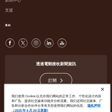
新聞中心
開
啟
支援
連結
透過電郵接收新聞資訊
訂閱
我们使用 Cookie 以允许我们网站的正常工作、个性化设计内容
和广告、提供社交媒体功能并分析流量。我们还同社交媒体、广
防止詐騙
服務條款及細則
網站使用條款
私隱聲明
Cookie 設定
告和分析合作伙伴分享有关您使用我们网站的信息。
隐私声明
（2025 年 6 月 20 日更新)