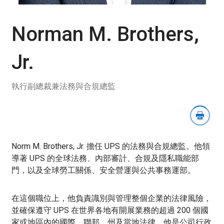
開
下
載
Norman M. Brothers,
圖
像
Jr.
部
分
執行副總裁兼法務與合規總監
Norm M. Brothers, Jr. 擔任 UPS 的法務與合規總監。他領
導著 UPS 的全球法務、內部審計、合規及隱私職能部
門，以及全球勞工關係、安全營運與公共事務運部。
在這個職位上，他負責識別與管理整個企業的法律風險，
並確保遵守 UPS 在世界各地有開展業務的超過 200 個國
家或地區內的國際、聯邦、州及當地法律。他是公司行政