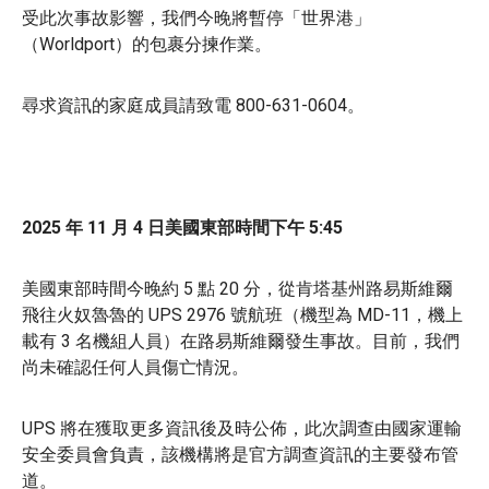
受此次事故影響，我們今晚將暫停「世界港」
（Worldport）的包裹分揀作業。
尋求資訊的家庭成員請致電 800-631-0604。
2025 年 11 月 4 日美國東部時間下午 5:45
美國東部時間今晚約 5 點 20 分，從肯塔基州路易斯維爾
飛往火奴魯魯的 UPS 2976 號航班（機型為 MD-11，機上
載有 3 名機組人員）在路易斯維爾發生事故。目前，我們
尚未確認任何人員傷亡情況。
UPS 將在獲取更多資訊後及時公佈，此次調查由國家運輸
安全委員會負責，該機構將是官方調查資訊的主要發布管
道。