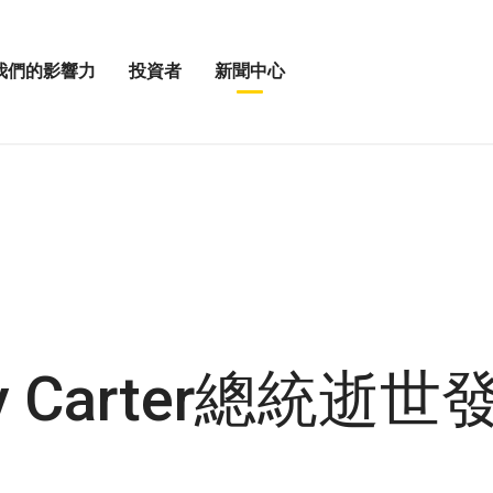
我們的影響力
投資者
新聞中心
開
展
啟
開
我
投
「新
資
聞
者
中
選
心」
單
選
」
項
my Carter總統逝