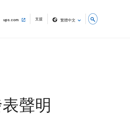
在
支援
在
ups.com
繁體中文
新
同
視
一
窗
個
中
視
開
窗
啟
中
開
啟
世發表聲明