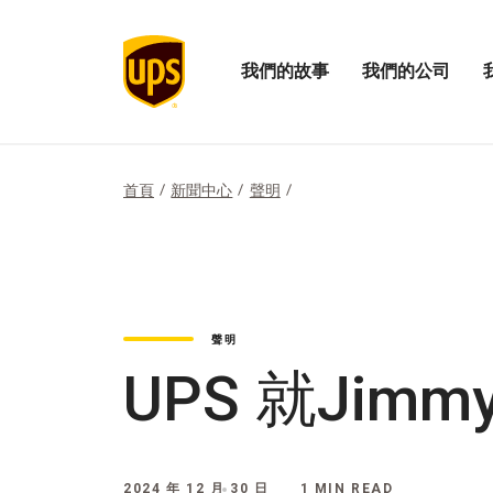
我們的故事
我們的公司
展
開
打
開
啟
開
「我
我
「
們
們
們
的
公
的
首頁
新聞中心
聲明
故
司
影
事」
的
響
選
選
力
項
單
選
單
聲明
UPS 就Jim
2024 年 12 月 30 日
1 MIN READ