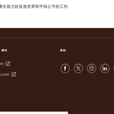
總統畢生致力於促進世界和平與公平的工作。
S 網站
連結
在
om
新
在
s.com
視
新
窗
視
中
窗
開
中
啟
開
啟