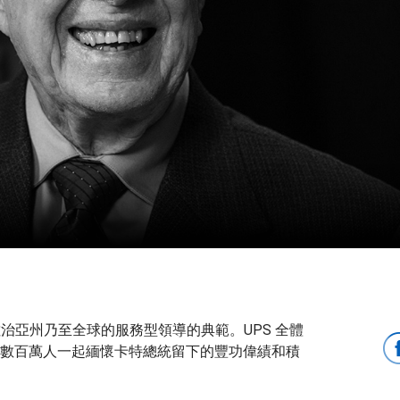
家鄉佐治亞州乃至全球的服務型領導的典範。UPS 全體
數百萬人一起緬懷卡特總統留下的豐功偉績和積