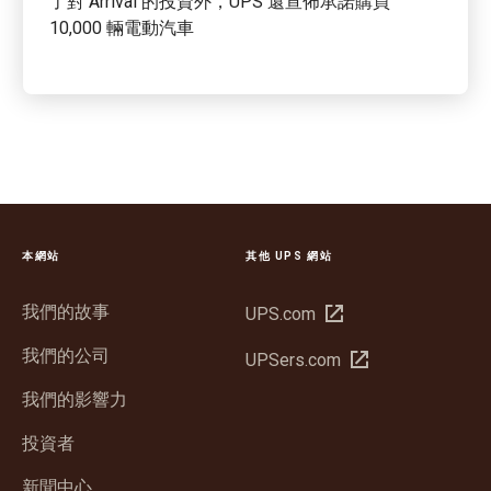
了對 Arrival 的投資外，UPS 還宣佈承諾購買
10,000 輛電動汽車
本網站
其他 UPS 網站
我們的故事
在
UPS.com
新
我們的公司
在
UPSers.com
視
新
窗
我們的影響力
視
中
窗
投資者
開
中
啟
新聞中心
開