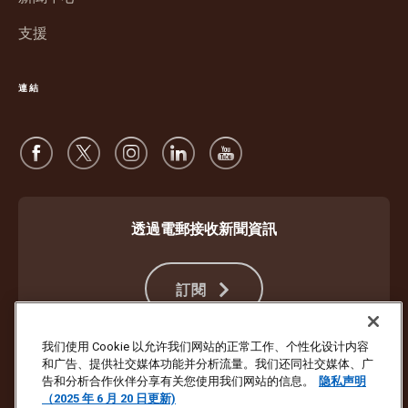
啟
支援
連結
透過電郵接收新聞資訊
訂閱
我们使用 Cookie 以允许我们网站的正常工作、个性化设计内容
和广告、提供社交媒体功能并分析流量。我们还同社交媒体、广
防止詐騙
服務條款及細則
網站使用條款
私隱聲明
Cookie 設定
告和分析合作伙伴分享有关您使用我们网站的信息。
隐私声明
（2025 年 6 月 20 日更新)
版權所有 ©1994- 2026 United Parcel Service of America, Inc. 保留所有