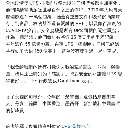
全球疫情使 UPS 司機的服務比以往任何時候都更加重要，
他們繼續幫助派送世界百分之三的GDP，2020 年大約每天
處理超過 2 千萬個包裹，涵蓋從重要文件和及時的商業庫
存，到食品、衣物甚至還有關鍵的 PPE，以及數百萬劑的
COVID-19 疫苗。安全駕駛是所有 UPS 司機的關注重點，
作為一個群體，他們每年有將近 35 億英里的里程記錄，
每年派送 55 億個包裹。在職 UPS「榮譽團」司機已經總
共行駛了大約 150 億英里，甚至沒有發生過一起小車禍。
「我會給我們的所有司機送去我誠摯的謝意，並向「榮譽
團」成員送上特別的「感謝」。您對安全的承諾讓 UPS 變
得更好，」UPS 行政總裁 Carol Tomé 表示。
除了美國的司機外，今年的「榮譽團」還包括來自加拿
大、丹麥、德國、中國香港、墨西哥、新加坡和中國臺灣
的新成員。
編者註釋：多媒體資料位於
UPS 品牌中心
。