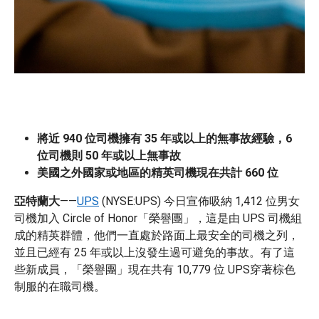
將近 940 位司機擁有 35 年或以上的無事故經驗，6
位司機則 50 年或以上無事故
美國之外國家或地區的精英司機現在共計 660 位
亞特蘭大
——
UPS
(NYSE:UPS) 今日宣佈吸納 1,412 位男女
司機加入 Circle of Honor「榮譽團」，這是由 UPS 司機組
成的精英群體，他們一直處於路面上最安全的司機之列，
並且已經有 25 年或以上沒發生過可避免的事故。有了這
些新成員，「榮譽團」現在共有 10,779 位 UPS穿著棕色
制服的在職司機。