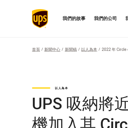
我們的故事
我們的公司
展
開
打
開
啟
開
「我
我
「
們
們
們
的
公
的
首頁
新聞中心
新聞稿
以人為本
2022 年 Circ
故
司
影
事」
的
響
選
選
力
項
單
選
單
以人為本
UPS 吸納將
機加入其 Circ