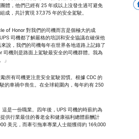
精英團體，他們已經有 25 年或以上沒發生過可避免
，共計實現 37,375 年的安全駕駛。
e of Honor 對我們的司機而言是個極大的成
。「所有 UPS 司機都了解嚴格的培訓和安全協議在確保他
括來說，我們的司機每年在世界各地道路上記錄了
 Honor 司機則是路面上駕駛最安全的司機群體。我為
豪。」
勵所有司機更注意安全駕駛習慣。根據 CDC 的
駕駛的車禍中喪生。在全球範圍內，每年約有 250
，這是一份職業。四年後，UPS 司機的時薪約為
PS 還提供行業最佳的養老金和健康福利總體薪酬計
000 美元，而牽引拖車專業人士能獲得約 169,000