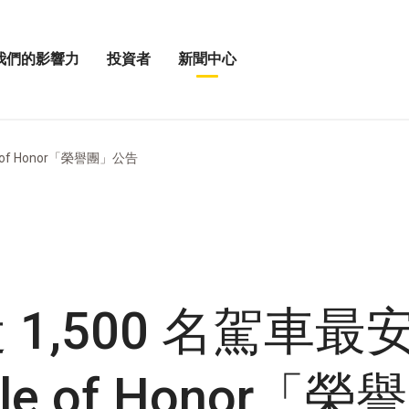
我們的影響力
投資者
新聞中心
開
展
啟
開
我
投
「新
資
聞
者
中
le of Honor「榮譽團」公告
選
心」
單
選
」
項
近 1,500 名駕車
le of Honor「