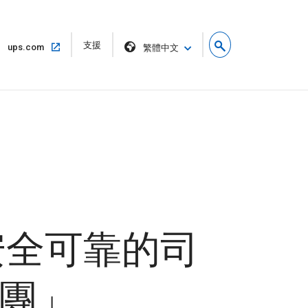
在
支援
在
ups.com
繁體中文
新
同
視
一
窗
個
中
視
開
窗
啟
中
開
啟
最安全可靠的司
榮譽團」