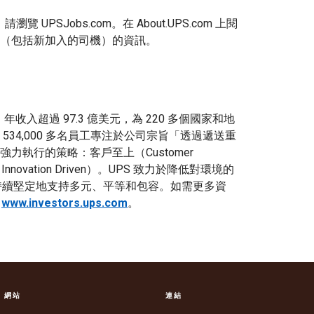
UPSJobs.com。在 About.UPS.com 上閱
譽團」司機（包括新加入的司機）的資訊。
21 年收入超過 97.3 億美元，為 220 多個國家和地
34,000 多名員工專注於公司宗旨「透過遞送重
執行的策略：客戶至上（Customer
nnovation Driven）。UPS 致力於降低對環境的
 持續堅定地支持多元、平等和包容。如需更多資
和
www.investors.ups.com
。
S 網站
連結