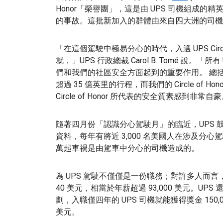
Honor「榮譽團」，這是由 UPS 司機組成的
的事故。這批新加入的群體由來自四大洲的司機組成
「在這個駕駛中極易分心的時代，入選 UPS Circl
就，」UPS 行政總裁 Carol B. Tomé 說
們和我們的社區安全方面起到的重要作用。 總
超過 35 億英里的行程，而我們的 Circle of
Circle of Honor 所代表的安全質素感到非常自
隨著四月份「認識分心駕駛月」的臨近，UPS 鼓
資料，每年有將近 3,000 名美國人在涉及分心
萬起車禍是由駕車中分心的司機造成的。
為 UPS 駕駛不僅僅是一份職務；對許多人而言
40 美元，相當於年薪超過 93,000 美元。U
劃，入職僅四年的 UPS 司機就能獲得獎金 150,
美元。