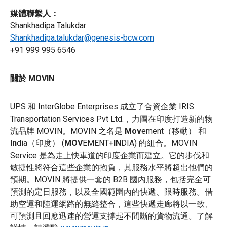
媒體聯繫人：
Shankhadipa Talukdar
Shankhadipa.talukdar@genesis-bcw.com
+91 999 995 6546
關於 MOVIN
UPS 和 InterGlobe Enterprises 成立了合資企業 IRIS
Transportation Services Pvt Ltd.，力圖在印度打造新的物
流品牌 MOVIN。MOVIN 之名是
Mov
ement（移動） 和
In
dia（印度） (
MOV
EMENT+
IN
DIA) 的組合。MOVIN
Service 是為走上快車道的印度企業而建立。它的步伐和
敏捷性將符合這些企業的抱負，其服務水平將超出他們的
預期。MOVIN 將提供一套的 B2B 國內服務，包括完全可
預測的定日服務，以及全國範圍內的快遞、限時服務。借
助空運和陸運網路的無縫整合，這些快遞走廊將以一致、
可預測且回應迅速的營運支撐起不間斷的貨物流通。了解