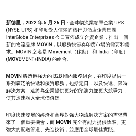
新德里，2022 年 5 月 26 日 -
全球物流業領軍企業 UPS
(NYSE: UPS) 和印度受人信賴的旅行與酒店企業集團
InterGlobe Enterprises 今日宣佈成立合資企業，推出一個
新的物流品牌
MOVIN
，以服務快節奏印度市場的需要和需
求。MOVIN 之名是
Mov
ement（移動） 和
In
dia（印度）
(
MOV
EMENT+
IN
DIA) 的組合。
MOVIN
將透過強大的 B2B 國內服務組合，在印度提供一
系列廣泛的快遞和優質服務，包括定日，以及快遞、限時
解決方案，這將為企業提供更好的預測力並更大競爭力，
使其迅速融入全球價值鏈。
印度快速發展的經濟和商界對強大物流解決方案的需求帶
來了一個重要機會，而
MOVIN
完全有能力提供效率、更
強大的配送管道、先進技術，並應用全球最佳實踐。