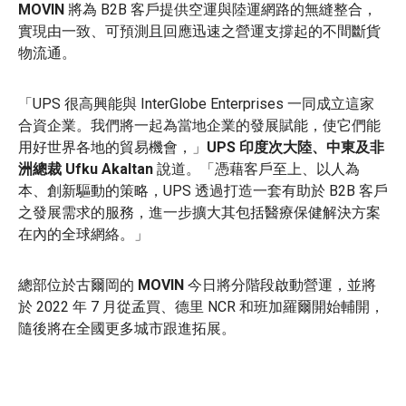
MOVIN
將為 B2B 客戶提供空運與陸運網路的無縫整合，
實現由一致、可預測且回應迅速之營運支撐起的不間斷貨
物流通。
「UPS 很高興能與 InterGlobe Enterprises 一同成立這家
合資企業。我們將一起為當地企業的發展賦能，使它們能
用好世界各地的貿易機會，」
UPS 印度次大陸、中東及非
洲總裁 Ufku Akaltan
說道。「憑藉客戶至上、以人為
本、創新驅動的策略，UPS 透過打造一套有助於 B2B 客戶
之發展需求的服務，進一步擴大其包括醫療保健解決方案
在內的全球網絡。」
總部位於古爾岡的
MOVIN
今日將分階段啟動營運，並將
於 2022 年 7 月從孟買、德里 NCR 和班加羅爾開始輔開，
隨後將在全國更多城市跟進拓展。