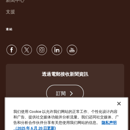
新聞中心
開
啟
支援
連結
透過電郵接收新聞資訊
訂閱
我们使用 Cookie 以允许我们网站的正常工作、个性化设计内容
和广告、提供社交媒体功能并分析流量。我们还同社交媒体、广
防止詐騙
服務條款及細則
網站使用條款
私隱聲明
Cookie 設定
告和分析合作伙伴分享有关您使用我们网站的信息。
隐私声明
（2025 年 6 月 20 日更新)