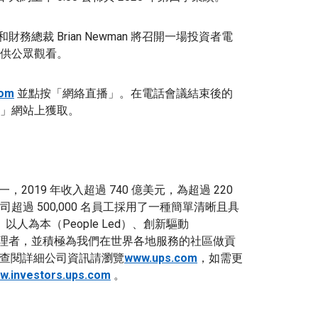
é 和財務總裁 Brian Newman 將召開一場投資者電
供公眾觀看。
com
並點按「網絡直播」。在電話會議結束後的
」網站上獲取。
之一，2019 年收入超過 740 億美元，為超過 220
過 500,000 名員工採用了一種簡單清晰且具
）、以人為本（People Led）、創新驅動
於成為環境管理者，並積極為我們在世界各地服務的社區做貢
。查閱詳細公司資訊請瀏覽
www.ups.com
，如需更
w.investors.ups.com
。