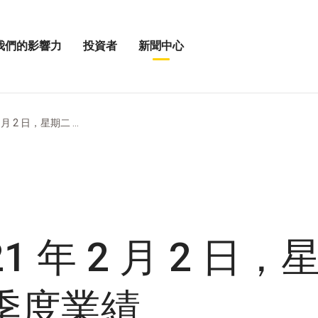
我們的影響力
投資者
新聞中心
開
展
啟
開
我
投
「新
資
聞
者
中
 月 2 日，星期二 ...
選
心」
單
選
」
項
21 年 2 月 2 日
四季度業績