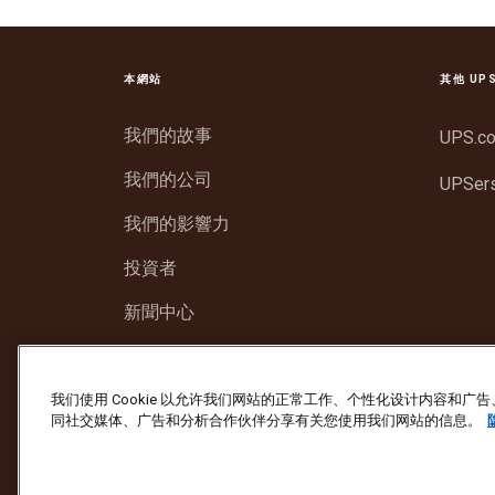
本網站
其他 UP
我們的故事
UPS.c
我們的公司
UPSer
我們的影響力
投資者
新聞中心
支援
我们使用 Cookie 以允许我们网站的正常工作、个性化设计内容和
同社交媒体、广告和分析合作伙伴分享有关您使用我们网站的信息。
防止詐騙
服務條款及細則
網站使用條款
版權所有 ©1994- 2026 United Parcel Service of 