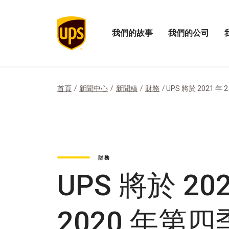
我們的故事
我們的公司
展
開
打
開
啟
開
「我
我
「
們
們
們
的
公
的
首頁
新聞中心
新聞稿
財務
UPS 將於 2021 年 2
故
司
影
事」
的
響
選
選
力
項
單
選
單
財務
UPS 將於 20
2020 年第