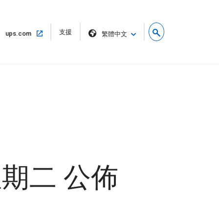
在
支援
在
ups.com
繁體中文
新
同
視
一
窗
個
中
視
開
窗
啟
中
開
啟
，星期二 公佈