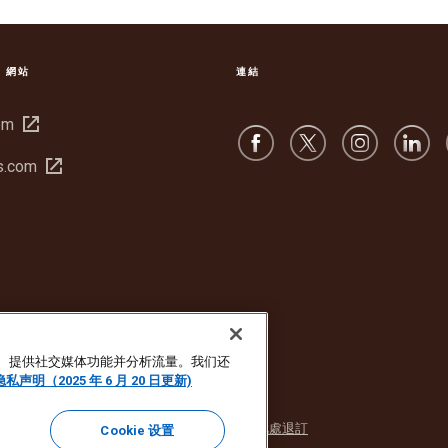
S 網站
連結
在
om
新
在
s.com
視
新
窗
視
中
窗
開
中
啟
開
啟
广告、提供社交媒体功能并分析流量。我们还
隐私声明（2025 年 6 月 20 日更新)
私隱聲明
Cookie 設定
America, Inc. 保留所有權利。不想再收到電郵更新？
在此處退訂
Cookie 设置