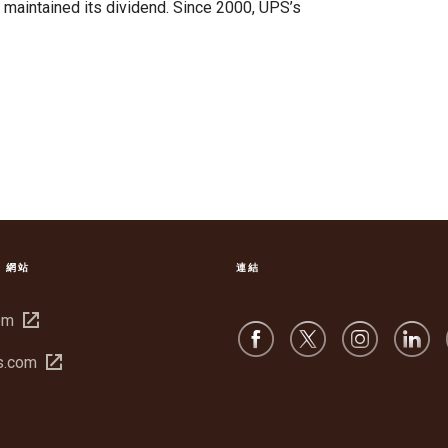
 maintained its dividend. Since 2000, UPS’s
S 網站
連結
在
om
新
在
s.com
視
新
窗
視
中
窗
開