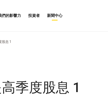
我們的影響力
投資者
新聞中心
開
展
啟
開
我
投
「新
資
聞
者
中
度股息 1
選
心」
單
選
」
項
提高季度股息 1