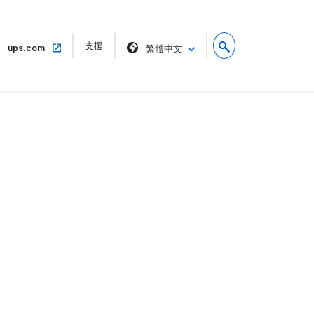
在
支援
在
ups.com
繁體中文
新
同
視
一
窗
個
中
視
開
窗
啟
中
開
啟