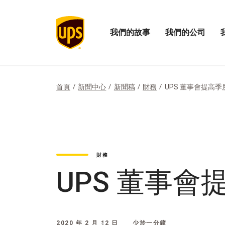
我們的故事
我們的公司
展
開
打
開
啟
開
「我
我
「
們
們
們
的
公
的
首頁
新聞中心
新聞稿
財務
UPS 董事會提高季
故
司
影
事」
的
響
選
選
力
項
單
選
單
財務
UPS 董事會
2020 年 2 月 12 日
少於一分鐘