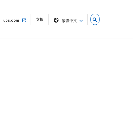
在
支援
在
ups.com
繁體中文
新
同
視
一
窗
個
中
視
開
窗
啟
中
開
啟