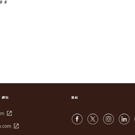
# #
S 網站
連結
在
om
新
在
s.com
視
新
窗