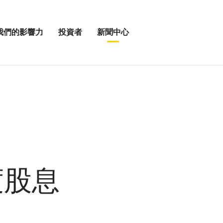
我們的影響力
投資者
新聞中心
開
展
啟
開
我
投
「新
資
聞
者
中
選
心」
單
選
」
項
度股息