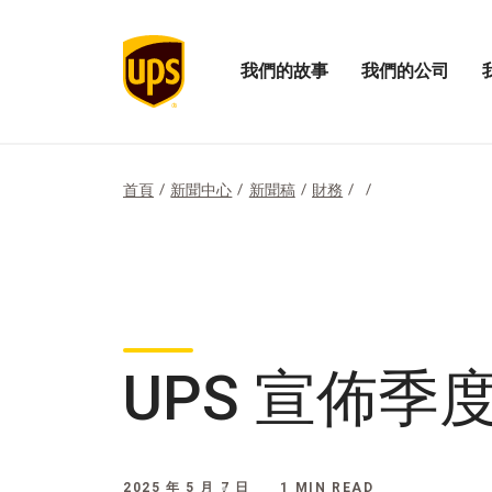
我們的故事
我們的公司
展
開
打
開
啟
開
「我
我
「
們
們
們
的
公
的
首頁
新聞中心
新聞稿
財務
故
司
影
事」
的
響
選
選
力
項
單
選
單
UPS 宣佈季
2025 年 5 月 7 日
1 MIN READ