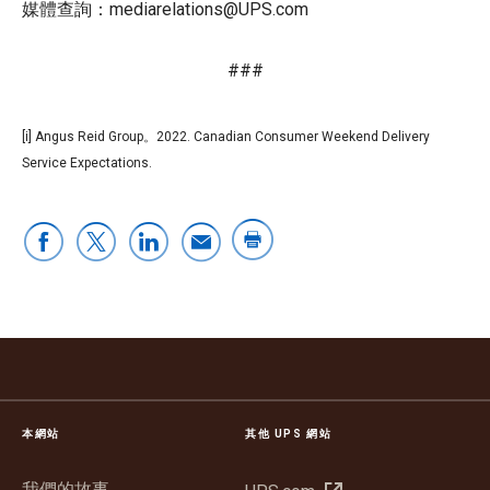
媒體查詢：mediarelations@UPS.com
###
[i] Angus Reid Group。2022. Canadian Consumer Weekend Delivery
Service Expectations.
本網站
其他 UPS 網站
我們的故事
在