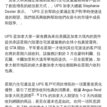
「加拿大和美國企業藉助星期六住宅派遞服務為客戶提供
了創造增長的絕佳新方式，」UPS 加拿大總裁 Stephanie
Dexter 表示。「UPS 正在幫助企業滿足客戶對準時便捷送
達的期望。我們很高興能夠幫助他們在當今的市場中成長
和競爭。」
UPS 是加拿大第一家免費為來自美國及加拿大境內的貨件
提供承諾星期六陸運住宅派遞服務的全球小包裹貨運商。
從 GTA 開始，平常要在星期一才收到其住宅派送的客戶現
在將於星期六就收到。該服務計劃於 3 月在蒙特利爾、拉
瓦爾、卡爾加里和大溫哥華地區提供。一旦全面實施，加
拿大都市地區的絕大多數加拿大地址都能夠在星期六收到
包裹。
星期六住宅遞送是 UPS 客戶可用於增長的一項重要差異化
優勢，吸引了想更快收到包裹的消費者。根據 Angus Reid
[i]，有
加拿大民意調查
51% 的加拿大人期望在 1-2 天內就能
收到網購的商品，甚至在週末也是如此。在同一項民意調