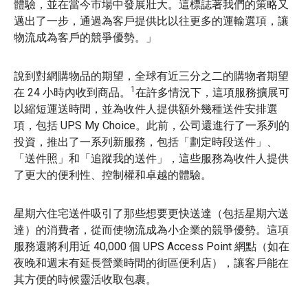
體驗，並在當今市場中發展壯大。這標誌著我們的策略又
邁出了一步，通過為客戶提供比以往更多的運輸選項，讓
物流成為客戶的競爭優勢。」
說到對網購物品的期望，全球有近三分之二的購物者期望
1
在 24 小時內收到商品。
在許多情況下，這項服務擴展可
以縮短運送時間，並為收件人提供額外幾種送件安排選
項，包括 UPS My Choice。此前，公司還進行了一系列的
投資，推出了一系列新服務，包括「劃定時段送件」、
「送件照」和「追蹤我的送件」，這些服務為收件人提供
了更大的便利性、控制權和卓越的體驗。
星期六住宅送件吸引了那些想要更快送達（包括星期六送
達）的消費者，從而使物流成為小企業的競爭優勢。這項
服務還將利用近 40,000 個 UPS Access Point 網點（如在
夜晚和週末有延長營業時間的街區便利店），讓客戶能在
其方便的時候靈活收取包裹。