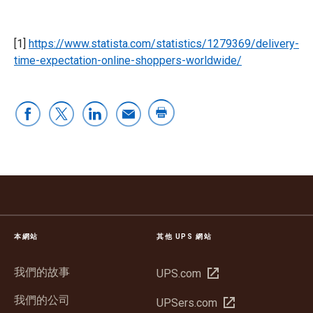
[1]
https://www.statista.com/statistics/1279369/delivery-
time-expectation-online-shoppers-worldwide/
本網站
其他 UPS 網站
我們的故事
在
UPS.com
新
我們的公司
在
UPSers.com
視