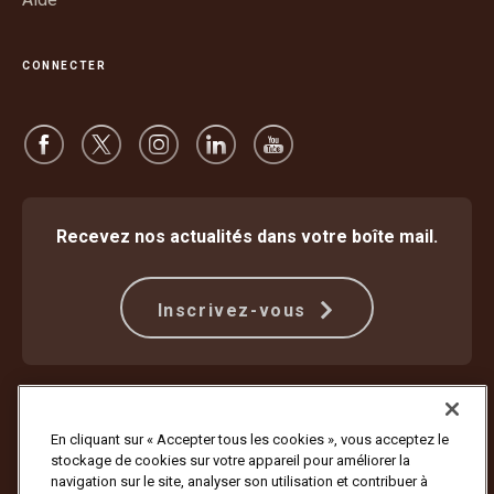
CONNECTER
Recevez nos actualités dans votre boîte mail.
Inscrivez-vous
Protection contre la fraude
Modalités
Conditions d’utilisation du site internet
Politique de confidentialité
En cliquant sur « Accepter tous les cookies », vous acceptez le
Paramètres des cookies
stockage de cookies sur votre appareil pour améliorer la
navigation sur le site, analyser son utilisation et contribuer à
Copyright ©1994-2026 United Parcel Service of America, Inc. Tous