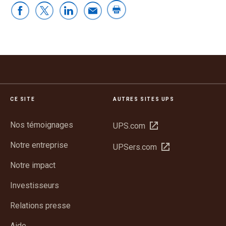
CE SITE
AUTRES SITES UPS
Nos témoignages
Ouvrir
UPS.com
dans
Notre entreprise
Ouvrir
UPSers.com
une
dans
nouvelle
Notre impact
une
fenêtre
nouvelle
Investisseurs
fenêtre
Relations presse
Aide