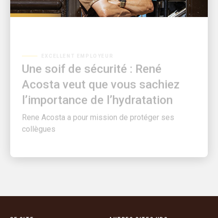
EXCELLENT EMPLOYEUR
Une soif de sécurité : René
Acosta veut que vous sachiez
l’importance de l’hydratation
Rene Acosta a pour mission de protéger ses
collègues