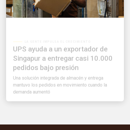
LA GENTE IMPULSA EL CRECIMIENTO
UPS ayuda a un exportador de
Singapur a entregar casi 10.000
pedidos bajo presión
Una solución integrada de almacén y entrega
mantuvo los pedidos en movimiento cuando la
demanda aumentó