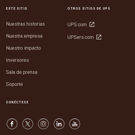
ESTE SITIO
OTROS SITIOS DE UPS
Nuestras historias
Abrir
UPS.com
en
Nuestra empresa
Abrir
UPSers.com
una
en
ventana
Nuestro impacto
una
nueva
ventana
Inversores
nueva
Sala de prensa
Soporte
CONÉCTESE