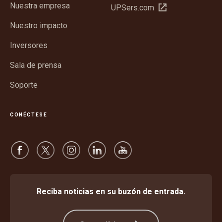
Nuestra empresa
Abrir
UPSers.com
una
en
ventana
Nuestro impacto
una
nueva
ventana
Inversores
nueva
Sala de prensa
Soporte
CONÉCTESE
Reciba noticias en su buzón de entrada.