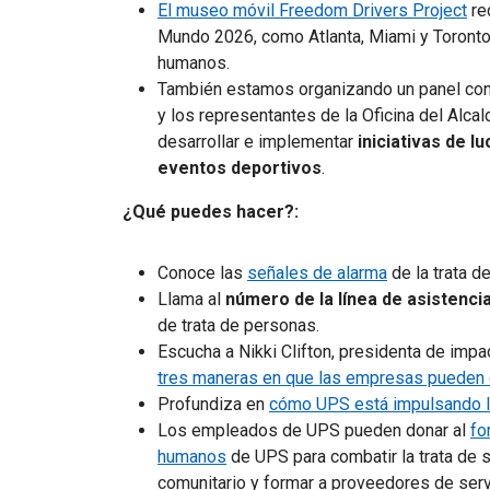
El museo móvil Freedom Drivers Project
rec
Mundo 2026, como Atlanta, Miami y Toronto,
humanos.
También estamos organizando un panel con l
y los representantes de la Oficina del Alc
desarrollar e implementar
iniciativas de l
eventos deportivos
.
¿Qué puedes hacer?:
Conoce las
señales de alarma
de la trata d
Llama al
número de la línea de asistenci
de trata de personas.
Escucha a
Nikki Clifton, presidenta de imp
tres maneras en que las empresas pueden c
Profundiza en
cómo UPS está impulsando la
Los empleados de UPS pueden donar al
fo
humanos
de UPS para combatir la trata de
comunitario y formar a proveedores de servi