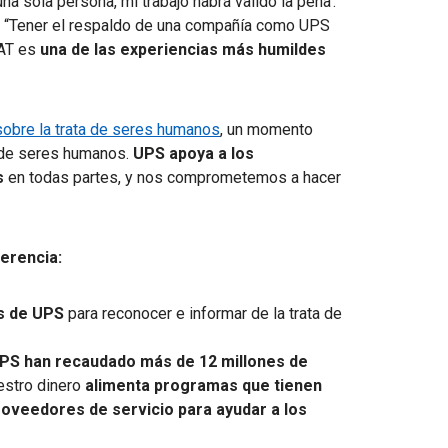
a sola persona, mi trabajo habrá valido la pena’.
. “Tener el respaldo de una compañía como UPS
AT es
una de las experiencias más humildes
sobre la trata de seres humanos
, un momento
a de seres humanos.
UPS apoya a los
s
en todas partes, y
nos comprometemos a hacer
erencia:
s de UPS
para reconocer e informar de la trata de
PS han recaudado más de 12 millones de
estro dinero
alimenta programas que tienen
roveedores de servicio para
ayudar a los