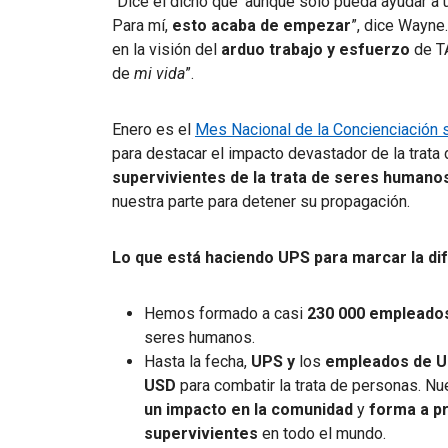
“Dice el dicho que ‘aunque solo pueda ayudar a un
Para mí,
esto acaba de empezar
”, dice Wayne
en la visión del
arduo trabajo y esfuerzo
de T
de
mi vida
”.
Enero es el
Mes Nacional de la Concienciación 
para destacar el impacto devastador de la trat
supervivientes de la trata de seres humano
nuestra parte para detener su propagación.
Lo que está haciendo UPS para marcar la dif
Hemos formado a casi
230 000 empleado
seres humanos.
Hasta la fecha,
UPS y
los
empleados de U
USD
para combatir la trata de personas. Nu
un impacto en la comunidad
y
forma a p
supervivientes
en todo el mundo.