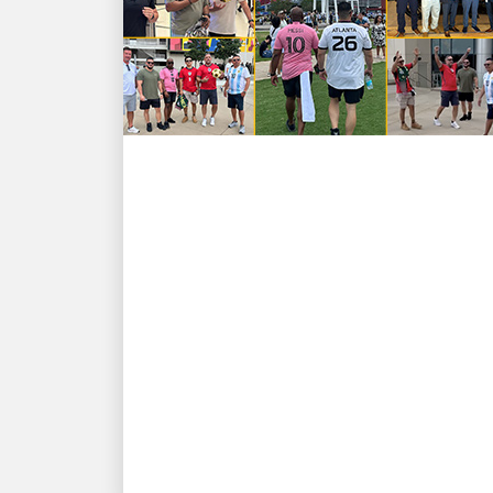
LA GENTE IMPULSA EL CRECIMIENTO
¡GOOOOOOOOOL! Los
empleados de UPS
consiguen victorias
dentro y fuera del campo
⚽
Reconocimiento a los líderes de alto
rendimiento y sus equipos en el
escenario más importante del fútbol