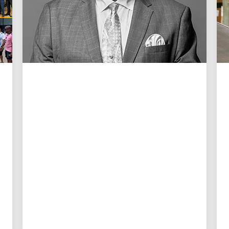
LA GENTE IMPULSA EL CRECIMIENTO
Recordando a Cal Darden
Una carta a la familia Darden de la
directora ejecutiva Carol B. Tomé