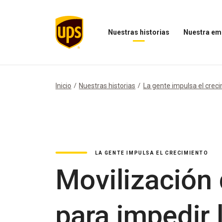
Nuestras historias
Nuestra em
Abrir
Abrir
el
el
menú
menú
Nuestras
Nuestra
historias
empresa
Inicio
Nuestras historias
La gente impulsa el crec
LA GENTE IMPULSA EL CRECIMIENTO
Movilización
para impedir 