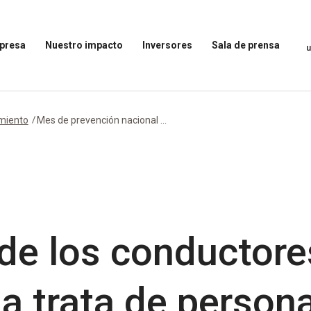
presa
Nuestro impacto
Inversores
Sala de prensa
Abrir
Abrir
Abrir
el
el
el
menú
menú
menú
Nuestro
Inversores
Sala
impacto
de
imiento
Mes de prevención nacional ...
prensa
 de los conductor
la trata de person