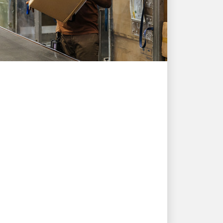
LA GENTE IMPULSA EL CRECIMIENTO
UPS ayuda a un
exportador de Singapur a
entregar casi 10.000
pedidos bajo presión
Una solución integrada de almacén y
entrega mantuvo los pedidos en
movimiento cuando la demanda
aumentó