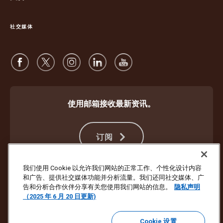
社交媒体
使用邮箱接收最新资讯。
订阅
我们使用 Cookie 以允许我们网站的正常工作、个性化设计内容
和广告、提供社交媒体功能并分析流量。我们还同社交媒体、广
防止欺诈
条款与条件
网站使用条款
隐私声明
Cookie 设置
告和分析合作伙伴分享有关您使用我们网站的信息。
隐私声明
（2025 年 6 月 20 日更新)
版权所有 ©1994 - 2026 United Parcel Service of America, Inc. 保留所有
权利。不想再通过电子邮件收到最新资讯？
请点击此处取消订阅
Cookie 设置