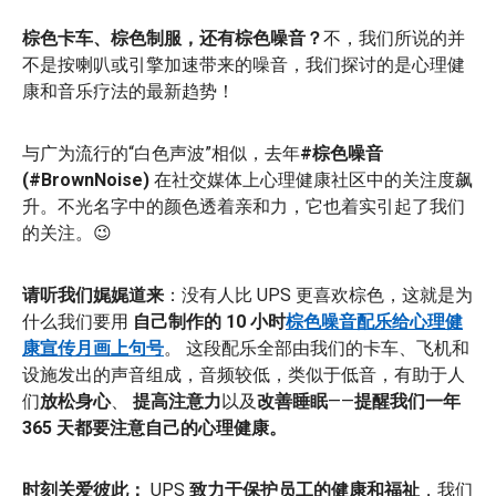
棕色卡车、棕色制服，还有棕色噪音？
不，我们所说的并
不是按喇叭或引擎加速带来的噪音，我们探讨的是心理健
康和音乐疗法的最新趋势！
与广为流行的“白色声波”相似，去年
#棕色噪音
(#BrownNoise)
在社交媒体上心理健康社区中的关注度飙
升。不光名字中的颜色透着亲和力，它也着实引起了我们
的关注。😉
请听我们娓娓道来
：没有人比 UPS 更喜欢棕色，这就是为
什么我们要用
自己制作的 10 小时
棕色噪音配乐给心理健
康宣传月画上句号
。
这段配乐全部由我们的卡车、飞机和
设施发出的声音组成，音频较低，类似于低音，有助于人
们
放松身心
、
提高注意力
以及
改善睡眠
——
提醒我们一年
365 天都要注意自己的心理健康。
时刻关爱彼此：
UPS
致力于保护员工的健康和福祉
，我们