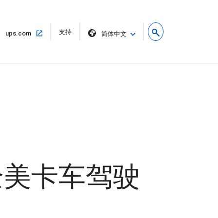
在
支持
在
ups.com
简体中文
新
同
窗
一
口
窗
中
口
打
中
开
打
开
全美卡车驾驶