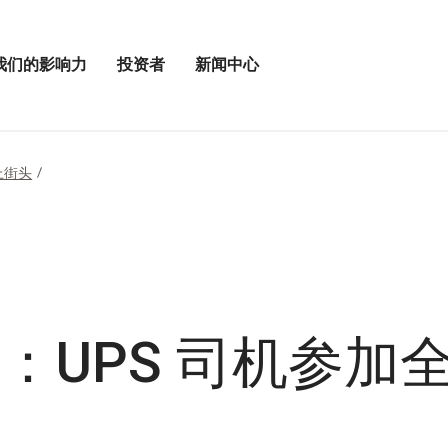
我们的影响力
投资者
新闻中心
打
打
开
开
投
新
资
闻
者
中
上街头
菜
心
单
菜
单
：UPS 司机参加