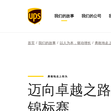
我们的故事
我们的公司
打
打
打
开
开
开
我
我
“我
们
们
们
的
的
的
首页
我们的故事
以人为本，驱动增长
勇敢地走
故
公
影
事
司
响
菜
菜
力”
单
单
菜
单
勇敢地走上街头
迈向卓越之路
锦标赛