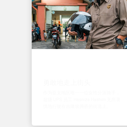
以人为本，驱动增长
勇敢地走上街头
作为亚太地区唯一一位女性分派骑手，
超级 UPS 员工 Hasniza Hashim 无所畏
惧地行驶在吉隆坡拥挤的街道上。