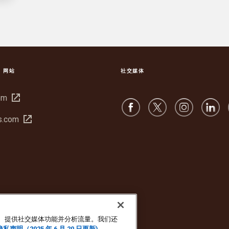
S 网站
社交媒体
在
om
新
在
s.com
窗
新
口
窗
中
口
打
中
开
打
开
广告、提供社交媒体功能并分析流量。我们还
隐私声明（2025 年 6 月 20 日更新)