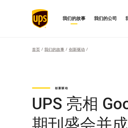
我们的故事
我们的公司
打
打
打
开
开
开
我
我
“我
们
们
们
的
的
的
首页
我们的故事
创新驱动
故
公
影
事
司
响
菜
菜
力”
单
单
菜
单
创新驱动
UPS 亮相 Goog
期刊盛会并成