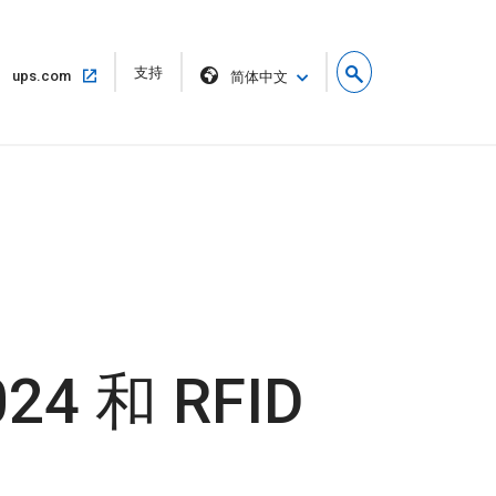
在
支持
在
ups.com
简体中文
新
同
窗
一
口
窗
中
口
打
中
开
打
开
024 和 RFID