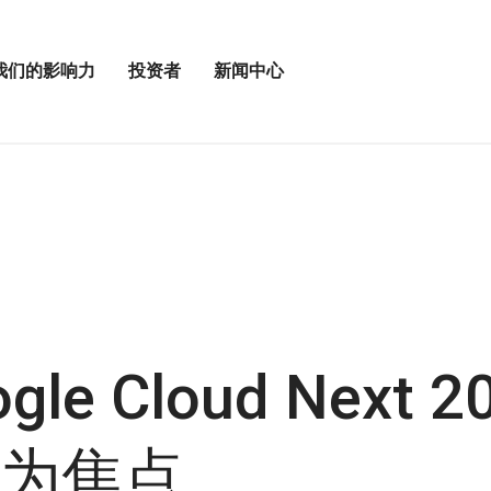
我们的影响力
投资者
新闻中心
打
打
开
开
投
新
资
闻
者
中
菜
心
单
菜
单
le Cloud Next 2
为焦点