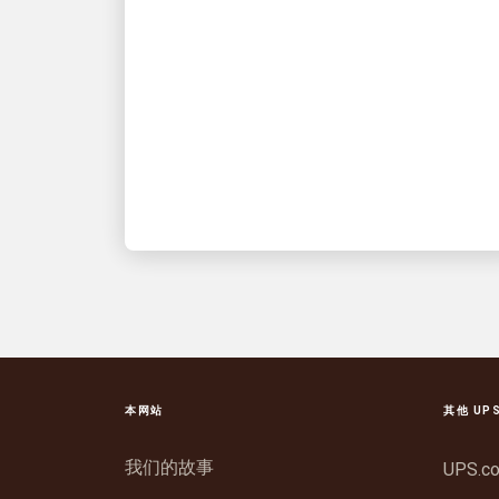
UPS 2026年第二季度财报
公告的五大要点
快速了解您需要掌握的信息
本网站
其他 UP
我们的故事
UPS.c