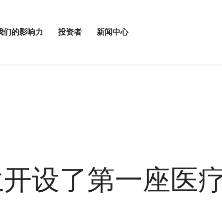
我们的影响力
投资者
新闻中心
打
打
开
开
投
新
资
闻
者
中
菜
心
单
菜
单
尔兰开设了第一座医