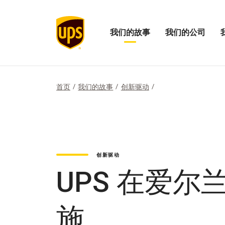
我们的故事
我们的公司
打
打
打
开
开
开
我
我
“我
们
们
们
的
的
的
首页
我们的故事
创新驱动
故
公
影
事
司
响
菜
菜
力”
单
单
菜
单
创新驱动
UPS 在爱
施