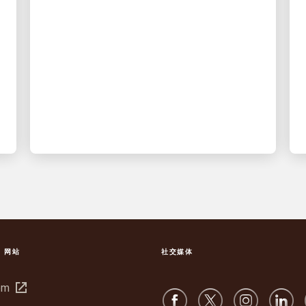
🦷 植根于速度：UPS 物流
如何保持紧急牙科护理
UPS 提供时间紧迫的牙科修复 - 清晨和
实时可见性
S 网站
社交媒体
在
om
新