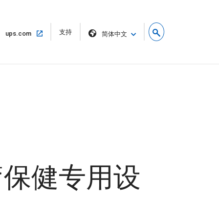
在
支持
在
ups.com
简体中文
新
同
窗
一
口
窗
中
口
打
中
开
打
开
疗保健专用设