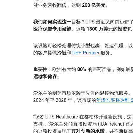
健业务营收翻倍，达到
200 亿美元
。
我们如何实现这一目标
？UPS 最近又向前迈
医疗保健专用设施
。这项
1300 万美元的投资
包
该设施可轻松处理传统小型包裹、货运代理，以
的客户提供
冷链
和
UPS Premier
服务。
重要性
：欧洲有大约
80%
的医药产品，例如最
运输和储存
。
爱尔兰的制药市场依赖于先进的温控物流服务。
2024 年至 2028 年，该市场的
年增长率将达到 6.
“祝贺 UPS Healthcare 在都柏林开设
支持，”爱尔兰外商直接投资局 (IDA Ireland) 首席执行官
的这项投资展现了其
对创新的承诺
，并不断提高